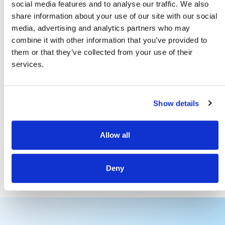
social media features and to analyse our traffic. We also
Hotels in der Region
share information about your use of our site with our social
media, advertising and analytics partners who may
combine it with other information that you’ve provided to
them or that they’ve collected from your use of their
services.
Show details
Barcelo
Nuevo
Double
Iberostar
Elba C
Palacio
Montecastillo
Portil
Tree by
Selection
Balle
de Sancti
Hilton
Andalucía
Beach
Allow all
Petri
Islantilla
Playa
Thala
Beach
Reso
Golf
Deny
Resort