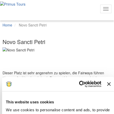
Togg
Navi
Home
Novo Sancti Petri
Novo Sancti Petri
Mehr
Ansichten
Dieser Platz ist sehr angenehm zu spielen, die Fairways führen
über sanfte Hügel und durch Pinienwälder, an einigen Löchern
kommt Wasser ins Spiel.
Anzahl der Löcher Gruppe : 18
Par : 71
This website uses cookies
Land : Spanien
Region : Costa de la Luz
We use cookies to personalise content and ads, to provide