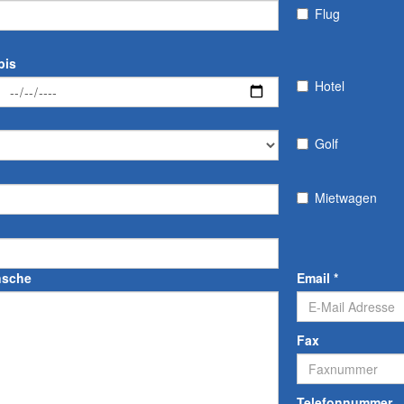
Flug
bis
Hotel
Golf
Mietwagen
nsche
Email
*
Fax
Telefonnummer