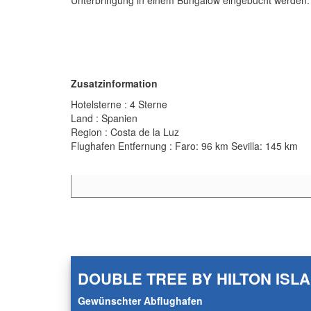
Unterbringung in einem Bungalow eingebucht werden.
Zusatzinformation
Hotelsterne : 4 Sterne
Land : Spanien
Region : Costa de la Luz
Flughafen Entfernung : Faro: 96 km Sevilla: 145 km
DOUBLE TREE BY HILTON ISL
Gewünschter Abflughafen