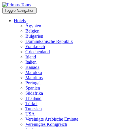
Toggle Navigation
Hotels
Ägypten
Belgien
Bulgarien
Dominikanische Republik
Frankreich
Griechenland
Irland
Italien
Kanada
Marokko
Mauritius
Portugal
Spanien
Südafrika
Thailand
Türkei
Tunesien
USA
Vereinigte Arabische Emirate
Vereinigtes Königreich