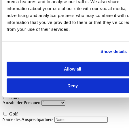
media features and to analyse our traffic. We also share
Hotelsterne : 4 Sterne
Land : Südafrika
information about your use of our site with our social media,
Region : Durban
advertising and analytics partners who may combine it with o
Flughafen Entfernung : Durban: 12 km
information that you’ve provided to them or that they’ve colle
from your use of their services.
Mount Edgecombe Lodge
jetzt anfragen -
kostenlos und unverbindlich
Gewünschter Abflughafen
Show details
Flug
Reisezeitraum:
Allow all
von
bis
Deny
Hotel
Anzahl der Personen
Golf
Name des Ansprechpartners