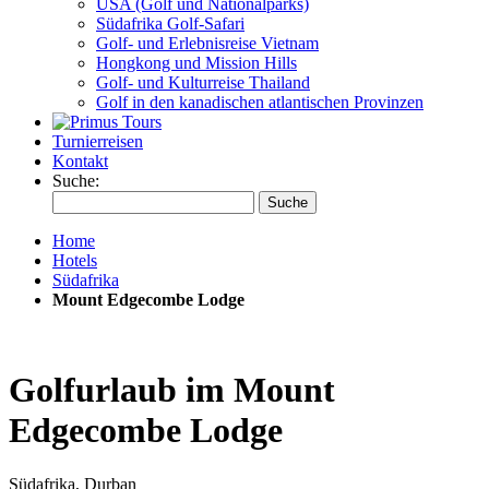
USA (Golf und Nationalparks)
Südafrika Golf-Safari
Golf- und Erlebnisreise Vietnam
Hongkong und Mission Hills
Golf- und Kulturreise Thailand
Golf in den kanadischen atlantischen Provinzen
Turnierreisen
Kontakt
Suche:
Suche
Home
Hotels
Südafrika
Mount Edgecombe Lodge
Golfurlaub im Mount
Edgecombe Lodge
Südafrika, Durban