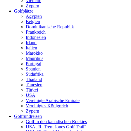
Vietnam
Zypern
Golfplätze
Ägypten
Belgien
Dominikanische Republik
Frankreich
Indonesien
Irland
Italien
Marokko
Mauritius
Portugal
Spanien
Südafrika
Thailand
Tunesien
Türkei
USA
Vereinigte Arabische Emirate
Vereinigtes Königreich
Zypern
Golfrundreisen
Golf in den kanadischen Rockies
USA „R. Trent Jones Golf Trail“