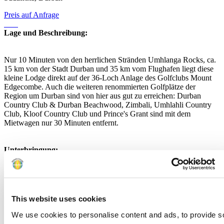
Preis auf Anfrage
Lage und Beschreibung:
Nur 10 Minuten von den herrlichen Stränden Umhlanga Rocks, ca.
15 km von der Stadt Durban und 35 km vom Flughafen liegt diese
kleine Lodge direkt auf der 36-Loch Anlage des Golfclubs Mount
Edgecombe. Auch die weiteren renommierten Golfplätze der
Region um Durban sind von hier aus gut zu erreichen: Durban
Country Club & Durban Beachwood, Zimbali, Umhlahli Country
Club, Kloof Country Club und Prince's Grant sind mit dem
Mietwagen nur 30 Minuten entfernt.
Unterbringung:
Die 6 Zimmer sind geräumig, elegant und komfortabel ausgestattet
und verfügen über Air Condition, Bad/Dusche/WC/Bidet,
Klimaanlage, Minibar, Sat-TV, Safe und Balkon.
This website uses cookies
Zusatzinformation
We use cookies to personalise content and ads, to provide s