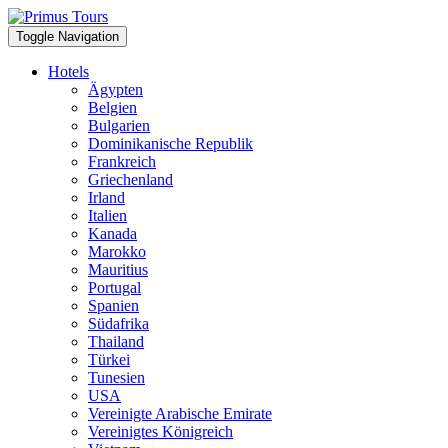
Toggle Navigation
Hotels
Ägypten
Belgien
Bulgarien
Dominikanische Republik
Frankreich
Griechenland
Irland
Italien
Kanada
Marokko
Mauritius
Portugal
Spanien
Südafrika
Thailand
Türkei
Tunesien
USA
Vereinigte Arabische Emirate
Vereinigtes Königreich