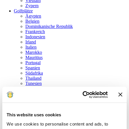
Vietnam
Zypern
Golfplätze
Ägypten
Belgien
Dominikanische Republik
Frankreich
Indonesien
Irland
Italien
Marokko
Mauritius
Portugal
Spanien
Südafrika
Thailand
Tunesien
Türkei
USA
Vereinigte Arabische Emirate
Vereinigtes Königreich
Zypern
Golfrundreisen
This website uses cookies
Golf in den kanadischen Rockies
We use cookies to personalise content and ads, to
USA „R. Trent Jones Golf Trail“