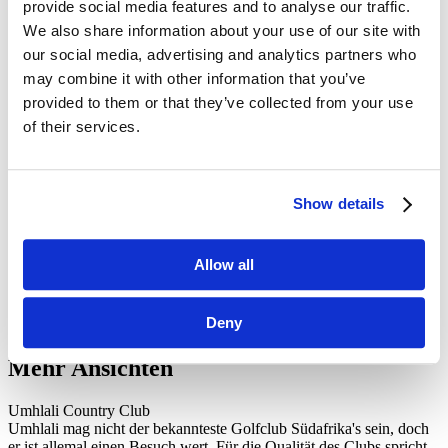
USA (Golf und Nationalparks)
provide social media features and to analyse our traffic.
Südafrika Golf-Safari
We also share information about your use of our site with
Golf- und Erlebnisreise Vietnam
our social media, advertising and analytics partners who
Hongkong und Mission Hills
Golf- und Kulturreise Thailand
may combine it with other information that you’ve
Golf in den kanadischen atlantischen Provinzen
provided to them or that they’ve collected from your use
of their services.
Turnierreisen
Kontakt
Suche:
Suche
Show details
Home
Umhlali Country Club
Allow all
Umhlali Country Club
Deny
Mehr Ansichten
Umhlali Country Club
Umhlali mag nicht der bekannteste Golfclub Südafrika's sein, doch
er ist allemal einen Besuch wert. Für die Qualität des Clubs spricht