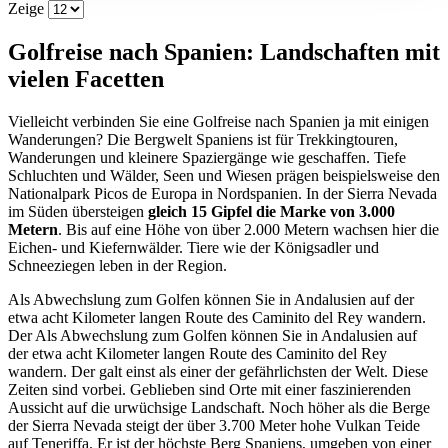
Zeige
Golfreise nach Spanien: Landschaften mit
vielen Facetten
Vielleicht verbinden Sie eine Golfreise nach Spanien ja mit einigen
Wanderungen? Die Bergwelt Spaniens ist für Trekkingtouren,
Wanderungen und kleinere Spaziergänge wie geschaffen. Tiefe
Schluchten und Wälder, Seen und Wiesen prägen beispielsweise den
Nationalpark Picos de Europa in Nordspanien. In der Sierra Nevada
im Süden übersteigen
gleich 15 Gipfel die Marke von 3.000
Metern
. Bis auf eine Höhe von über 2.000 Metern wachsen hier die
Eichen- und Kiefernwälder. Tiere wie der Königsadler und
Schneeziegen leben in der Region.
Als Abwechslung zum Golfen können Sie in Andalusien auf der
etwa acht Kilometer langen Route des Caminito del Rey wandern.
Der Als Abwechslung zum Golfen können Sie in Andalusien auf
der etwa acht Kilometer langen Route des Caminito del Rey
wandern. Der galt einst als einer der gefährlichsten der Welt. Diese
Zeiten sind vorbei. Geblieben sind Orte mit einer faszinierenden
Aussicht auf die urwüchsige Landschaft. Noch höher als die Berge
der Sierra Nevada steigt der über 3.700 Meter hohe Vulkan Teide
auf Teneriffa. Er ist der höchste Berg Spaniens, umgeben von einer