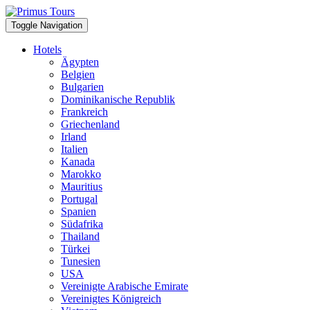
Toggle Navigation
Hotels
Ägypten
Belgien
Bulgarien
Dominikanische Republik
Frankreich
Griechenland
Irland
Italien
Kanada
Marokko
Mauritius
Portugal
Spanien
Südafrika
Thailand
Türkei
Tunesien
USA
Vereinigte Arabische Emirate
Vereinigtes Königreich