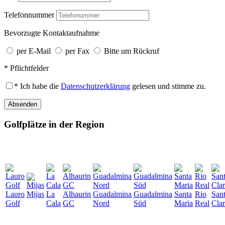
Telefonnummer
Bevorzugte Kontaktaufnahme
per E-Mail
per Fax
Bitte um Rückruf
* Pflichtfelder
* Ich habe die
Datenschutzerklärung
gelesen und stimme zu.
Absenden
Golfplätze in der Region
Lauro
Mijas
La
Alhaurin
Guadalmina
Guadalmina
Santa
Rio
San
Golf
Cala
GC
Nord
Süd
Maria
Real
Cla