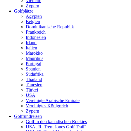
Vietnam
Zypern
Golfplätze
Ägypten
Belgien
Dominikanische Republik
Frankreich
Indonesien
Irland
Italien
Marokko
Mauritius
Portugal
Spanien
Südafrika
Thailand
Tunesien
Türkei
USA
Vereinigte Arabische Emirate
Vereinigtes Königreich
Zypern
Golfrundreisen
Golf in den kanadischen Rockies
USA „R. Trent Jones Golf Trail“