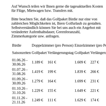
Auf Wunsch teilen wir Ihnen gerne die tagesaktuellen Kosten
für Flüge, Mietwagen bzw. Transfers mit.
Bitte beachten Sie, daß das Golfpaket Birdie nur eine von
zahlreichen Möglichkeiten ist, Ihren Golfurlaub zu gestalten.
Selbstverständlich können Sie bei uns auch ein Angebot mit
veränderter Aufenthaltsdauer, Greenfeeanzahl,
Zimmerkategorie usw. anfragen.
Birdie
Doppelzimmer (pro Person)
Einzelzimmer (pro P
Saisonzeiten
Golfpaket
Verlängerungstag
Golfpaket
Verlänger
01.06.26 -
1.189 €
161 €
1.609 €
227 €
30.06.26
01.07.26 -
1.419 €
199 €
1.839 €
266 €
31.08.26
01.09.26 -
1.279 €
164 €
1.699 €
231 €
30.09.26
01.10.26 -
1.229 €
155 €
1.649 €
221 €
31.10.26
01.11.26 -
1.249 €
111 €
1.629 €
174 €
21.11.26