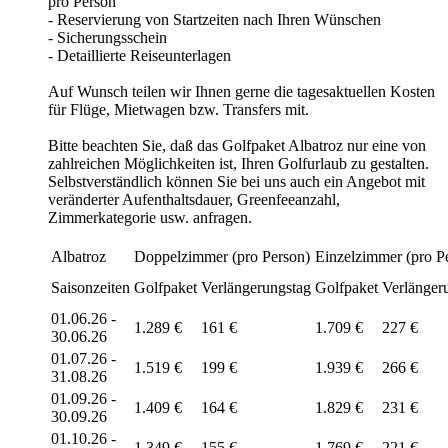
pro Person
- Reservierung von Startzeiten nach Ihren Wünschen
- Sicherungsschein
- Detaillierte Reiseunterlagen
Auf Wunsch teilen wir Ihnen gerne die tagesaktuellen Kosten
für Flüge, Mietwagen bzw. Transfers mit.
Bitte beachten Sie, daß das Golfpaket Albatroz nur eine von
zahlreichen Möglichkeiten ist, Ihren Golfurlaub zu gestalten.
Selbstverständlich können Sie bei uns auch ein Angebot mit
veränderter Aufenthaltsdauer, Greenfeeanzahl,
Zimmerkategorie usw. anfragen.
Albatroz
Doppelzimmer (pro Person)
Einzelzimmer (pro P
Saisonzeiten
Golfpaket
Verlängerungstag
Golfpaket
Verlänger
01.06.26 -
1.289 €
161 €
1.709 €
227 €
30.06.26
01.07.26 -
1.519 €
199 €
1.939 €
266 €
31.08.26
01.09.26 -
1.409 €
164 €
1.829 €
231 €
30.09.26
01.10.26 -
1.349 €
155 €
1.769 €
221 €