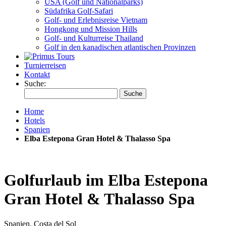
USA (Golf und Nationalparks)
Südafrika Golf-Safari
Golf- und Erlebnisreise Vietnam
Hongkong und Mission Hills
Golf- und Kulturreise Thailand
Golf in den kanadischen atlantischen Provinzen
Turnierreisen
Kontakt
Suche:
Suche
Home
Hotels
Spanien
Elba Estepona Gran Hotel & Thalasso Spa
Golfurlaub im Elba Estepona
Gran Hotel & Thalasso Spa
Spanien, Costa del Sol