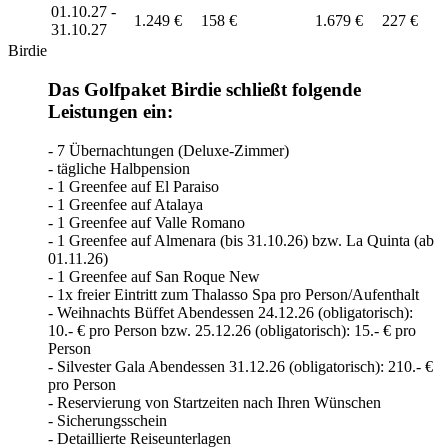
01.10.27 -
1.249 €
158 €
1.679 €
227 €
31.10.27
Birdie
Das Golfpaket Birdie schließt folgende
Leistungen ein:
- 7 Übernachtungen (Deluxe-Zimmer)
- tägliche Halbpension
- 1 Greenfee auf El Paraiso
- 1 Greenfee auf Atalaya
- 1 Greenfee auf Valle Romano
- 1 Greenfee auf Almenara (bis 31.10.26) bzw. La Quinta (ab
01.11.26)
- 1 Greenfee auf San Roque New
- 1x freier Eintritt zum Thalasso Spa pro Person/Aufenthalt
- Weihnachts Büffet Abendessen 24.12.26 (obligatorisch):
10.- € pro Person bzw. 25.12.26 (obligatorisch): 15.- € pro
Person
- Silvester Gala Abendessen 31.12.26 (obligatorisch): 210.- €
pro Person
- Reservierung von Startzeiten nach Ihren Wünschen
- Sicherungsschein
- Detaillierte Reiseunterlagen