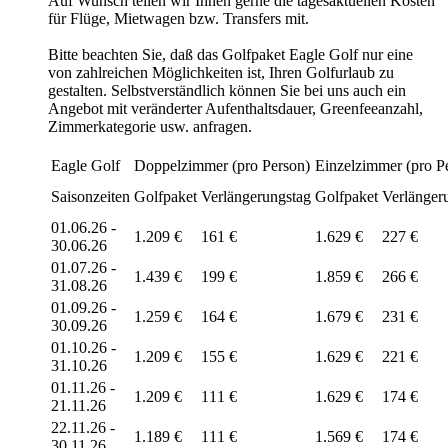
Auf Wunsch teilen wir Ihnen gerne die tagesaktuellen Kosten
für Flüge, Mietwagen bzw. Transfers mit.
Bitte beachten Sie, daß das Golfpaket Eagle Golf nur eine
von zahlreichen Möglichkeiten ist, Ihren Golfurlaub zu
gestalten. Selbstverständlich können Sie bei uns auch ein
Angebot mit veränderter Aufenthaltsdauer, Greenfeeanzahl,
Zimmerkategorie usw. anfragen.
Eagle Golf
Doppelzimmer (pro Person)
Einzelzimmer (pro P
Saisonzeiten
Golfpaket
Verlängerungstag
Golfpaket
Verlänger
01.06.26 -
1.209 €
161 €
1.629 €
227 €
30.06.26
01.07.26 -
1.439 €
199 €
1.859 €
266 €
31.08.26
01.09.26 -
1.259 €
164 €
1.679 €
231 €
30.09.26
01.10.26 -
1.209 €
155 €
1.629 €
221 €
31.10.26
01.11.26 -
1.209 €
111 €
1.629 €
174 €
21.11.26
22.11.26 -
1.189 €
111 €
1.569 €
174 €
30.11.26