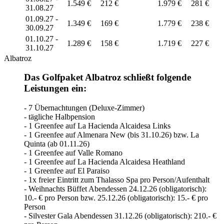
1.549 €
212 €
1.979 €
281 €
31.08.27
01.09.27 -
1.349 €
169 €
1.779 €
238 €
30.09.27
01.10.27 -
1.289 €
158 €
1.719 €
227 €
31.10.27
Albatroz
Das Golfpaket Albatroz schließt folgende
Leistungen ein:
- 7 Übernachtungen (Deluxe-Zimmer)
- tägliche Halbpension
- 1 Greenfee auf La Hacienda Alcaidesa Links
- 1 Greenfee auf Almenara New (bis 31.10.26) bzw. La
Quinta (ab 01.11.26)
- 1 Greenfee auf Valle Romano
- 1 Greenfee auf La Hacienda Alcaidesa Heathland
- 1 Greenfee auf El Paraiso
- 1x freier Eintritt zum Thalasso Spa pro Person/Aufenthalt
- Weihnachts Büffet Abendessen 24.12.26 (obligatorisch):
10.- € pro Person bzw. 25.12.26 (obligatorisch): 15.- € pro
Person
- Silvester Gala Abendessen 31.12.26 (obligatorisch): 210.- €