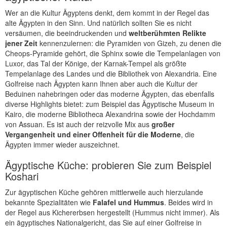
Wer an die Kultur Ägyptens denkt, dem kommt in der Regel das
alte Ägypten in den Sinn. Und natürlich sollten Sie es nicht
versäumen, die beeindruckenden und
weltberühmten Relikte
jener Zeit
kennenzulernen: die Pyramiden von Gizeh, zu denen die
Cheops-Pyramide gehört, die Sphinx sowie die Tempelanlagen von
Luxor, das Tal der Könige, der Karnak-Tempel als größte
Tempelanlage des Landes und die Bibliothek von Alexandria. Eine
Golfreise nach Ägypten kann Ihnen aber auch die Kultur der
Beduinen nahebringen oder das moderne Ägypten, das ebenfalls
diverse Highlights bietet: zum Beispiel das Ägyptische Museum in
Kairo, die moderne Bibliotheca Alexandrina sowie der Hochdamm
von Assuan. Es ist auch der reizvolle Mix aus
großer
Vergangenheit und einer Offenheit für die Moderne
, die
Ägypten immer wieder auszeichnet.
Ägyptische Küche: probieren Sie zum Beispiel
Koshari
Zur ägyptischen Küche gehören mittlerweile auch hierzulande
bekannte Spezialitäten wie
Falafel und Hummus
. Beides wird in
der Regel aus Kichererbsen hergestellt (Hummus nicht immer). Als
ein ägyptisches Nationalgericht, das Sie auf einer Golfreise in