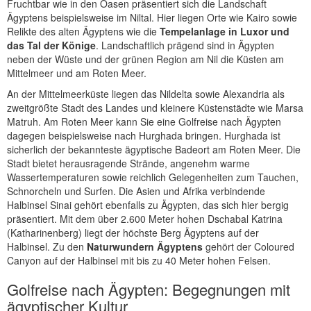
Fruchtbar wie in den Oasen präsentiert sich die Landschaft
Ägyptens beispielsweise im Niltal. Hier liegen Orte wie Kairo sowie
Relikte des alten Ägyptens wie die
Tempelanlage in Luxor und
das Tal der Könige
. Landschaftlich prägend sind in Ägypten
neben der Wüste und der grünen Region am Nil die Küsten am
Mittelmeer und am Roten Meer.
An der Mittelmeerküste liegen das Nildelta sowie Alexandria als
zweitgrößte Stadt des Landes und kleinere Küstenstädte wie Marsa
Matruh. Am Roten Meer kann Sie eine Golfreise nach Ägypten
dagegen beispielsweise nach Hurghada bringen. Hurghada ist
sicherlich der bekannteste ägyptische Badeort am Roten Meer. Die
Stadt bietet herausragende Strände, angenehm warme
Wassertemperaturen sowie reichlich Gelegenheiten zum Tauchen,
Schnorcheln und Surfen. Die Asien und Afrika verbindende
Halbinsel Sinai gehört ebenfalls zu Ägypten, das sich hier bergig
präsentiert. Mit dem über 2.600 Meter hohen Dschabal Katrina
(Katharinenberg) liegt der höchste Berg Ägyptens auf der
Halbinsel. Zu den
Naturwundern Ägyptens
gehört der Coloured
Canyon auf der Halbinsel mit bis zu 40 Meter hohen Felsen.
Golfreise nach Ägypten: Begegnungen mit
ägyptischer Kultur