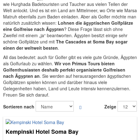
wie Hurghada Badetouristen und Taucher aus vielen Teilen der
Welt anlockt. Und es ist ein Land am Mittelmeer, wo Orte wie Marsa
Matruh ebenfalls zum Baden einladen. Aber als Golfer möchte man
natürlich zusätzlich wissen:
Lohnen die ägyptischen Golfplätze
eine Golfreise nach Ägypten
? Diese Frage lässt sich ohne
Zweifel mit einem „ja“ beantworten. Ägypten besitzt einige sehr
schöne Golfplätze und mit
The Cascades at Soma Bay sogar
einen der weltweit besten
.
All das bedeutet: auch für Golfer gibt es viele gute Gründe, Ägypten
als Golfurlaub zu wählen.
Wir von Primus Tours bieten
Golfenthusiasten deshalb perfekt organisierte Golfreisen
nach Ägypten an
. Sie werden auf herausragenden ägyptischen
Golfplätzen spielen können und darüber hinaus viele
Gelegenheiten haben, Land und Leute intensiv kennenzulernen.
Freuen Sie sich darauf.
6
In
Sortieren nach
Zeige
Artikel
absteigender
Reihenfolge
Kempinski Hotel Soma Bay