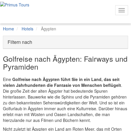
Togg
Navi
Home
Hotels
Ägypten
Filtern nach
Golfreise nach Ägypten: Fairways und
Pyramiden
LAND:
Ägypten
REGION:
Hurghada
Eine
Golfreise nach Ägypten führt Sie in ein Land, das seit
vielen Jahrhunderten die Fantasie von Menschen beflügelt
.
Die große Zeit der alten Ägypter hat bedeutende Spuren
hinterlassen. Bauwerke wie die Sphinx und die Pyramiden gehören
zu den bekanntesten Sehenswürdigkeiten der Welt. Und so ist ein
Golfurlaub in Ägypten immer auch eine Kulturreise. Darüber hinaus
erlebt man mit Wüsten und Oasen Landschaften, die man
hierzulande nur aus Filmen und Büchern kennt.
Nicht zuletzt ist Ägypten ein Land am Roten Meer, das mit Orten