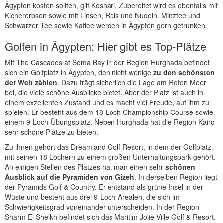
Ägypten kosten sollten, gilt Koshari. Zubereitet wird es ebenfalls mit
Kichererbsen sowie mit Linsen, Reis und Nudeln. Minztee und
Schwarzer Tee sowie Kaffee werden in Ägypten gern getrunken.
Golfen in Ägypten: Hier gibt es Top-Plätze
Mit The Cascades at Soma Bay in der Region Hurghada befindet
sich ein Golfplatz in Ägypten, den nicht wenige
zu den schönsten
der Welt zählen
. Dazu trägt sicherlich die Lage am Roten Meer
bei, die viele schöne Ausblicke bietet. Aber der Platz ist auch in
einem exzellenten Zustand und es macht viel Freude, auf ihm zu
spielen. Er besteht aus dem 18-Loch Championship Course sowie
einem 9-Loch-Übungsplatz. Neben Hurghada hat die Region Kairo
sehr schöne Plätze zu bieten.
Zu ihnen gehört das Dreamland Golf Resort, in dem der Golfplatz
mit seinen 18 Löchern zu einem großen Unterhaltungspark gehört.
An einigen Stellen des Platzes hat man einen sehr
schönen
Ausblick auf die Pyramiden von Gizeh
. In derselben Region liegt
der Pyramids Golf & Country. Er entstand als grüne Insel in der
Wüste und besteht aus drei 9-Loch-Arealen, die sich im
Schwierigkeitsgrad voneinander unterscheiden. In der Region
Sharm El Sheikh befindet sich das Maritim Jolie Ville Golf & Resort.