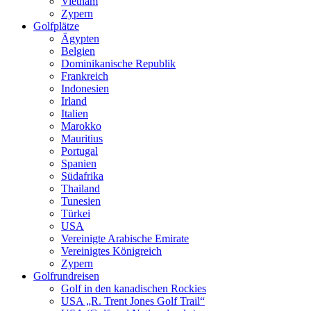
Vietnam
Zypern
Golfplätze
Ägypten
Belgien
Dominikanische Republik
Frankreich
Indonesien
Irland
Italien
Marokko
Mauritius
Portugal
Spanien
Südafrika
Thailand
Tunesien
Türkei
USA
Vereinigte Arabische Emirate
Vereinigtes Königreich
Zypern
Golfrundreisen
Golf in den kanadischen Rockies
USA „R. Trent Jones Golf Trail“