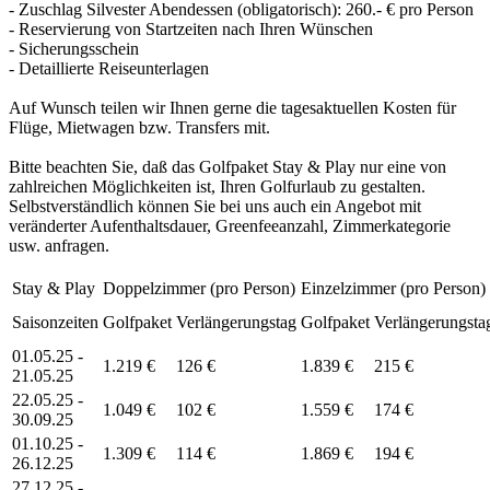
- Zuschlag Silvester Abendessen (obligatorisch): 260.- € pro Person
- Reservierung von Startzeiten nach Ihren Wünschen
- Sicherungsschein
- Detaillierte Reiseunterlagen
Auf Wunsch teilen wir Ihnen gerne die tagesaktuellen Kosten für
Flüge, Mietwagen bzw. Transfers mit.
Bitte beachten Sie, daß das Golfpaket Stay & Play nur eine von
zahlreichen Möglichkeiten ist, Ihren Golfurlaub zu gestalten.
Selbstverständlich können Sie bei uns auch ein Angebot mit
veränderter Aufenthaltsdauer, Greenfeeanzahl, Zimmerkategorie
usw. anfragen.
Stay & Play
Doppelzimmer (pro Person)
Einzelzimmer (pro Person)
Saisonzeiten
Golfpaket
Verlängerungstag
Golfpaket
Verlängerungsta
01.05.25 -
1.219 €
126 €
1.839 €
215 €
21.05.25
22.05.25 -
1.049 €
102 €
1.559 €
174 €
30.09.25
01.10.25 -
1.309 €
114 €
1.869 €
194 €
26.12.25
27.12.25 -