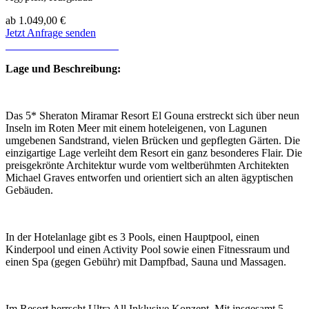
ab
1.049,00 €
Jetzt Anfrage senden
Lage und Beschreibung:
Das 5* Sheraton Miramar Resort El Gouna erstreckt sich über neun
Inseln im Roten Meer mit einem hoteleigenen, von Lagunen
umgebenen Sandstrand, vielen Brücken und gepflegten Gärten. Die
einzigartige Lage verleiht dem Resort ein ganz besonderes Flair. Die
preisgekrönte Architektur wurde vom weltberühmten Architekten
Michael Graves entworfen und orientiert sich an alten ägyptischen
Gebäuden.
In der Hotelanlage gibt es 3 Pools, einen Hauptpool, einen
Kinderpool und einen Activity Pool sowie einen Fitnessraum und
einen Spa (gegen Gebühr) mit Dampfbad, Sauna und Massagen.
Im Resort herrscht Ultra All Inklusive Konzept. Mit insgesamt 5