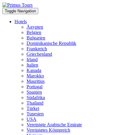
Toggle Navigation
Hotels
Ägypten
Belgien
Bulgarien
Dominikanische Republik
Frankreich
Griechenland
Irland
Italien
Kanada
Marokko
Mauritius
Portugal
Spanien
Südafrika
Thailand
Türkei
Tunesien
USA
Vereinigte Arabische Emirate
Vereinigtes Königreich