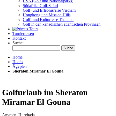
USA (Golf und Nationalparks)
Südafrika Golf-Safari
Golf- und Erlebnisreise Vietnam
Hongkong und Mission Hills
Golf- und Kulturreise Thailand
Golf in den kanadischen atlantischen Provinzen
Turnierreisen
Kontakt
Suche:
Suche
Home
Hotels
Ägypten
Sheraton Miramar El Gouna
Golfurlaub im Sheraton
Miramar El Gouna
Ägypten, Hurghada