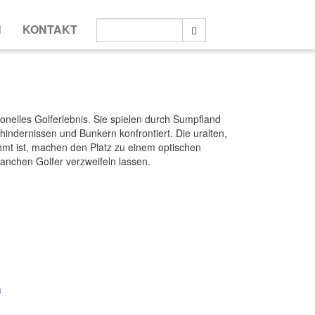
Suche:
N
KONTAKT
Suche
onelles Golferlebnis. Sie spielen durch Sumpfland
indernissen und Bunkern konfrontiert. Die uralten,
hmt ist, machen den Platz zu einem optischen
nchen Golfer verzweifeln lassen.