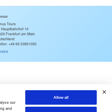
resse
imus Tours
 Hauptbahnhof 10
329 Frankfurt am Main
utschland
lefon: +49 69 23851050
rains
Allow all
alyse our
ing and