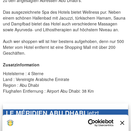
zu den angesagten Adressen Abu Dhabi's.
Das ausgezeichnete Spa des Hotels bietet Wellness pur. Neben
einem schönen Hallenbad mit Jacuzzi, türkischem Hamam, Sauna
und Dampfbad bietet das Hotel auch verschiedene Massagen
sowie Ayurveda- und Lithostherapien auf höchstem Niveau an.
Auch wer shoppen will ist hier bestens aufgehoben, denn nur 500
Meter vom Hotel entfernt ist eine Shopping Mall mit über 200
Geschäften.
Zusatzinformation
Hotelsterne : 4 Sterne
Land : Vereinigte Arabische Emirate
Region : Abu Dhabi
Flughafen Entfernung : Airport Abu Dhabi: 38 Km
LE MÉRIDIEN ABU DHABI
jetzt
anfragen - kostenlos und unverbindlich
Gewünschter Abflughafen