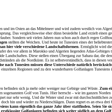
rden und im Osten an das Mittelmeer und wird zudem westlich von Algerie
nsprung. Das vergleichsweise eher dünn besiedelte Land erzielt einen 
rlauber. Sondern seit vielen Jahren nun schon auch durch regen Golfto
lagen
stellten die Weichen. Und heute ist Tunesien eines der beliebteste
t man hier viele verschiedene Landschaftsformen
. Ermöglicht wird die
läufer des vor allem in Marokko und Algerien liegenden Atlas-Gebirge
ride Landschaften. Diese stellen einen Übergang zur Sahara dar, die d
stränden als die Nordküste. Es ist selbstverständlich, dass in diesen
eise nach Tunesien müssen diese Unterschiede natürlich berücksich
ie einzelnen Regionen und zu den wunderbaren Golfanlagen Tunesiens 
ren befinden sich ja mehr oder weniger nur Gebirge und Wüste.
Zum ein
em sogenannten Golf von Tunis. Hier herrscht – wie im ganzen Norden
net nur sehr wenig. Und die Winter sind zwar mit durchschnittlichen ze
 doch hin und wieder zu Niederschlägen. Dann regnet es an etwa drei b
siens kann eigentlich das ganze Jahr über stattfinden. Seien Sie 
 erstklassige Golfanlagen befinden sich weiter südlich an dem G