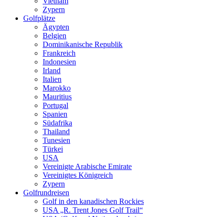
Vietnam
Zypern
Golfplätze
Ägypten
Belgien
Dominikanische Republik
Frankreich
Indonesien
Irland
Italien
Marokko
Mauritius
Portugal
Spanien
Südafrika
Thailand
Tunesien
Türkei
USA
Vereinigte Arabische Emirate
Vereinigtes Königreich
Zypern
Golfrundreisen
Golf in den kanadischen Rockies
USA „R. Trent Jones Golf Trail“