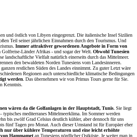
n und östlich von Libyen eingegrenzt. Die italienische Insel Sizilien
großen Teil seiner jährlichen Einnahmen durch den Tourismus. Und
urismus.
Immer attraktiver gewordenen Angebote in Form von
n Golfreise-Länder Afrikas - und sogar der Welt.
Obwohl Tunesien
se landschaftliche Vielfalt natürlich einerseits durch das Mittelmeer.
s trennen den bewaldeten Norden Tunesiens vom Landesinneren.
en ganzen restlichen Süden des Landes einnimmt. Zu guter Letzt wäre
 verschiedenen Regionen auch unterschiedliche klimatische Bedingungen
tigt werden
. Das übernehmen wir von Primus Tours gerne für Sie.
in Kenntnis.
en wären da die Golfanlagen in der Hauptstadt, Tunis
. Sie liegt
 – typisches mediterranes Mittelmeerklima. Im Sommer werden
hn bis zwölf Grad Celsius deutlich kühler, aber dennoch für uns
is fünf Tagen pro Monat. Auch dieser Umstand ist für Europäer eher
sich nur über kühlere Temperaturen und eine leicht erhöhte
olf von Hammamet
an Tunesiens nördlicher Ostküste. Je weiter man in