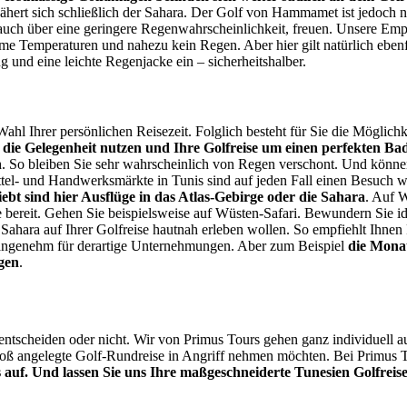
hert sich schließlich der Sahara. Der Golf von Hammamet ist jedoch ni
uch über eine geringere Regenwahrscheinlichkeit, freuen. Unsere Empfe
me Temperaturen und nahezu kein Regen. Aber hier gilt natürlich ebenf
 und eine leichte Regenjacke ein – sicherheitshalber.
ahl Ihrer persönlichen Reisezeit. Folglich besteht für Sie die Möglichke
ja die Gelegenheit nutzen und Ihre Golfreise um einen perfekten B
n
. So bleiben Sie sehr wahrscheinlich von Regen verschont. Und können
ttel- und Handwerksmärkte in Tunis sind auf jeden Fall einen Besuch we
iebt sind hier Ausflüge in das Atlas-Gebirge oder die Sahara
. Auf 
ie bereit. Gehen Sie beispielsweise auf Wüsten-Safari. Bewundern Sie 
 Sahara auf Ihrer Golfreise hautnah erleben wollen. So empfiehlt Ihne
angenehm für derartige Unternehmungen. Aber zum Beispiel
die Mona
gen
.
 entscheiden oder nicht. Wir von Primus Tours gehen ganz individuell a
roß angelegte Golf-Rundreise in Angriff nehmen möchten. Bei Primus To
auf. Und lassen Sie uns Ihre maßgeschneiderte Tunesien Golfreise