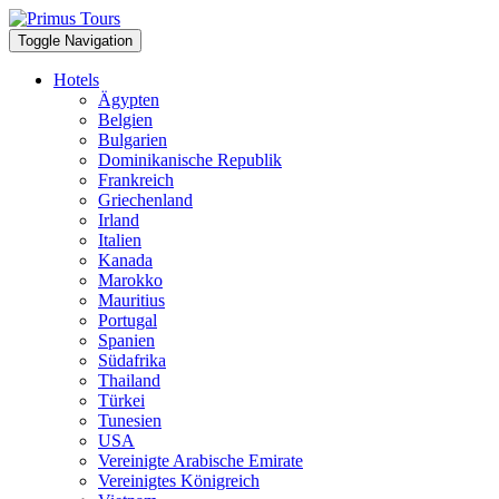
Toggle Navigation
Hotels
Ägypten
Belgien
Bulgarien
Dominikanische Republik
Frankreich
Griechenland
Irland
Italien
Kanada
Marokko
Mauritius
Portugal
Spanien
Südafrika
Thailand
Türkei
Tunesien
USA
Vereinigte Arabische Emirate
Vereinigtes Königreich