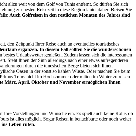
cht allzu weit von dem Golf von Tunis entfernt. So dürfen Sie sich
hlung zur besten Reisezeit in diese Region lautet daher:
Reisen Sie
alls:
Auch Golfreisen in den restlichen Monaten des Jahres sind
it, den Zeitpunkt Ihrer Reise auch an eventuelles touristisches
adeurlaub ergänzen. In diesem Fall sollten Sie die wunderschönen
 bestes Urlaubswetter genießen. Zudem lassen sich die interessanten
rt. Steht Ihnen der Sinn allerdings nach einer etwas aufregenderen
Wanderungen durch die tunesischen Berge bieten sich Ihnen
idyllische Oasen in der sonst so kahlen Wüste. Oder machen Sie beim
n Primus Tours nicht im Hochsommer oder mitten im Winter zu reisen.
te März, April, Oktober und November ermöglichen Ihnen
uf Ihre Vorstellungen und Wünsche ein. Es spielt auch keine Rolle, ob
urs ist alles möglich. Sogar Reisen in benachbarte oder noch weiter
 ins Leben rufen
.