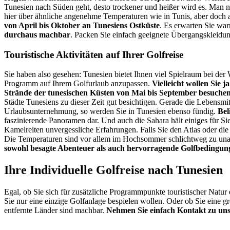
Tunesien nach Süden geht, desto trockener und heißer wird es. Man nä
hier über ähnliche angenehme Temperaturen wie in Tunis, aber doch a
von April bis Oktober an Tunesiens Ostküste
. Es erwarten Sie war
durchaus machbar
. Packen Sie einfach geeignete Übergangskleidung
Touristische Aktivitäten auf Ihrer Golfreise
Sie haben also gesehen: Tunesien bietet Ihnen viel Spielraum bei der W
Programm auf Ihrem Golfurlaub anzupassen.
Vielleicht wollen Sie 
Strände der tunesischen Küsten von Mai bis September besuche
Städte Tunesiens zu dieser Zeit gut besichtigen. Gerade die Lebensmi
Urlaubsunternehmung, so werden Sie in Tunesien ebenso fündig.
Bel
faszinierende Panoramen dar. Und auch die Sahara hält einiges für S
Kamelreiten unvergessliche Erfahrungen. Falls Sie den Atlas oder die
Die Temperaturen sind vor allem im Hochsommer schlichtweg zu un
sowohl besagte Abenteuer als auch hervorragende Golfbedingun
Ihre Individuelle Golfreise nach Tunesien
Egal, ob Sie sich für zusätzliche Programmpunkte touristischer Natur
Sie nur eine einzige Golfanlage bespielen wollen. Oder ob Sie eine g
entfernte Länder sind machbar.
Nehmen Sie einfach Kontakt zu uns 