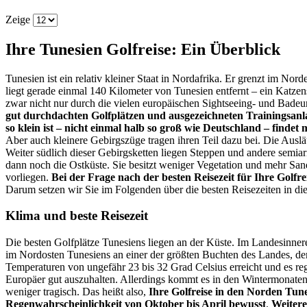
Zeige
Ihre Tunesien Golfreise: Ein Überblick
Tunesien ist ein relativ kleiner Staat in Nordafrika. Er grenzt im No
liegt gerade einmal 140 Kilometer von Tunesien entfernt – ein Katze
zwar nicht nur durch die vielen europäischen Sightseeing- und Badeu
gut durchdachten Golfplätzen und ausgezeichneten Trainingsan
so klein ist – nicht einmal halb so groß wie Deutschland – finde
Aber auch kleinere Gebirgszüge tragen ihren Teil dazu bei. Die Aus
Weiter südlich dieser Gebirgsketten liegen Steppen und andere semia
dann noch die Ostküste. Sie besitzt weniger Vegetation und mehr Sand
vorliegen.
Bei der Frage nach der besten Reisezeit für Ihre Golfr
Darum setzen wir Sie im Folgenden über die besten Reisezeiten in d
Klima und beste Reisezeit
Die besten Golfplätze Tunesiens liegen an der Küste. Im Landesinne
im Nordosten Tunesiens an einer der größten Buchten des Landes, d
Temperaturen von ungefähr 23 bis 32 Grad Celsius erreicht und es reg
Europäer gut auszuhalten. Allerdings kommt es in den Wintermonaten
weniger tragisch. Das heißt also,
Ihre Golfreise in den Norden Tune
Regenwahrscheinlichkeit von Oktober bis April bewusst
.
Weitere