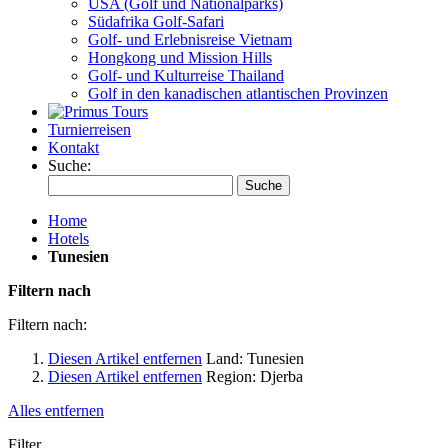
USA (Golf und Nationalparks)
Südafrika Golf-Safari
Golf- und Erlebnisreise Vietnam
Hongkong und Mission Hills
Golf- und Kulturreise Thailand
Golf in den kanadischen atlantischen Provinzen
Turnierreisen
Kontakt
Suche:
Suche
Home
Hotels
Tunesien
Filtern nach
Filtern nach:
Diesen Artikel entfernen
Land:
Tunesien
Diesen Artikel entfernen
Region:
Djerba
Alles entfernen
Filter