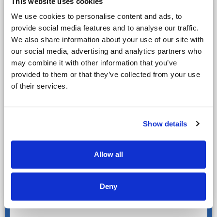
This website uses cookies
We use cookies to personalise content and ads, to
Hotel
provide social media features and to analyse our traffic.
Anzahl der Personen
We also share information about your use of our site with
our social media, advertising and analytics partners who
may combine it with other information that you’ve
provided to them or that they’ve collected from your use
Golf
of their services.
Name des Ansprechpartners
Show details
Mietwagen
Handicaps der Teilnehmer
Allow all
Weitere Anmerkungen, Besonderheiten oder Wünsche
Deny