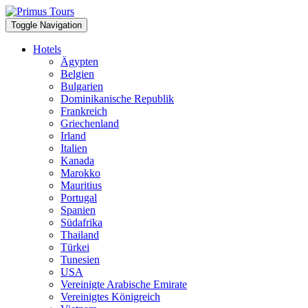
Toggle Navigation
Hotels
Ägypten
Belgien
Bulgarien
Dominikanische Republik
Frankreich
Griechenland
Irland
Italien
Kanada
Marokko
Mauritius
Portugal
Spanien
Südafrika
Thailand
Türkei
Tunesien
USA
Vereinigte Arabische Emirate
Vereinigtes Königreich