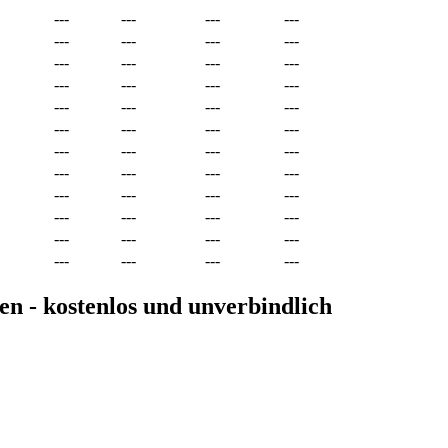
---
---
---
---
---
---
---
---
---
---
---
---
---
---
---
---
---
---
---
---
---
---
---
---
---
---
---
---
---
---
---
---
---
---
---
---
---
---
---
---
---
---
---
---
---
---
---
---
en - kostenlos und unverbindlich