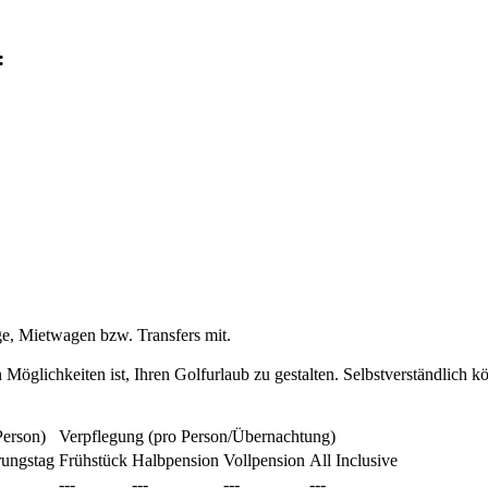
:
ge, Mietwagen bzw. Transfers mit.
 Möglichkeiten ist, Ihren Golfurlaub zu gestalten. Selbstverständlich k
Person)
Verpflegung (pro Person/Übernachtung)
rungstag
Frühstück
Halbpension
Vollpension
All Inclusive
---
---
---
---