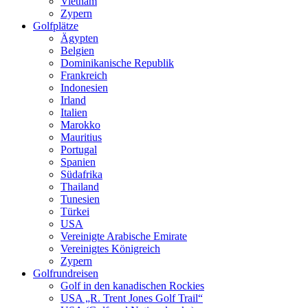
Vietnam
Zypern
Golfplätze
Ägypten
Belgien
Dominikanische Republik
Frankreich
Indonesien
Irland
Italien
Marokko
Mauritius
Portugal
Spanien
Südafrika
Thailand
Tunesien
Türkei
USA
Vereinigte Arabische Emirate
Vereinigtes Königreich
Zypern
Golfrundreisen
Golf in den kanadischen Rockies
USA „R. Trent Jones Golf Trail“