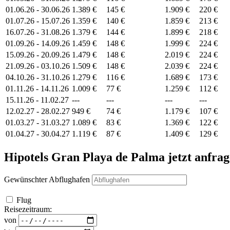
01.06.26 - 30.06.26
1.389 €
145 €
1.909 €
220 €
01.07.26 - 15.07.26
1.359 €
140 €
1.859 €
213 €
16.07.26 - 31.08.26
1.379 €
144 €
1.899 €
218 €
01.09.26 - 14.09.26
1.459 €
148 €
1.999 €
224 €
15.09.26 - 20.09.26
1.479 €
148 €
2.019 €
224 €
21.09.26 - 03.10.26
1.509 €
148 €
2.039 €
224 €
04.10.26 - 31.10.26
1.279 €
116 €
1.689 €
173 €
01.11.26 - 14.11.26
1.009 €
77 €
1.259 €
112 €
15.11.26 - 11.02.27
---
---
---
---
12.02.27 - 28.02.27
949 €
74 €
1.179 €
107 €
01.03.27 - 31.03.27
1.089 €
83 €
1.369 €
122 €
01.04.27 - 30.04.27
1.119 €
87 €
1.409 €
129 €
Hipotels Gran Playa de Palma
jetzt anfrag
Gewünschter Abflughafen
Flug
Reisezeitraum:
von