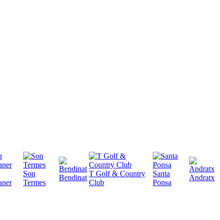
Son
T Golf & Country
Santa
Bendinat
Andratx
aner
Termes
Club
Ponsa