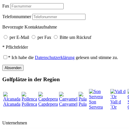
Fax
Telefonnummer
Bevorzugte Kontaktaufnahme
per E-Mail
per Fax
Bitte um Rückruf
* Pflichtfelder
* Ich habe die
Datenschutzerklärung
gelesen und stimme zu.
Absenden
Golfplätze in der Region
Son
Vall d
Alcanada
Pollenca
Capdepera
Canyamel
Pula
Servera
´Or
Unternehmen