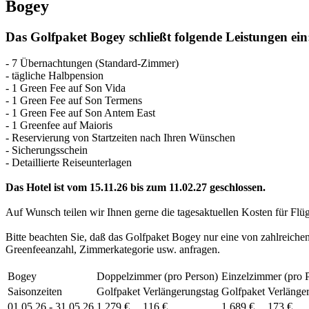
Bogey
Das Golfpaket Bogey schließt folgende Leistungen ein
- 7 Übernachtungen (Standard-Zimmer)
- tägliche Halbpension
- 1 Green Fee auf Son Vida
- 1 Green Fee auf Son Termens
- 1 Green Fee auf Son Antem East
- 1 Greenfee auf Maioris
- Reservierung von Startzeiten nach Ihren Wünschen
- Sicherungsschein
- Detaillierte Reiseunterlagen
Das Hotel ist vom 15.11.26 bis zum 11.02.27 geschlossen.
Auf Wunsch teilen wir Ihnen gerne die tagesaktuellen Kosten für Flü
Bitte beachten Sie, daß das Golfpaket Bogey nur eine von zahlreichen
Greenfeeanzahl, Zimmerkategorie usw. anfragen.
Bogey
Doppelzimmer (pro Person)
Einzelzimmer (pro 
Saisonzeiten
Golfpaket
Verlängerungstag
Golfpaket
Verlänge
01.05.26 - 31.05.26
1.279 €
116 €
1.689 €
173 €