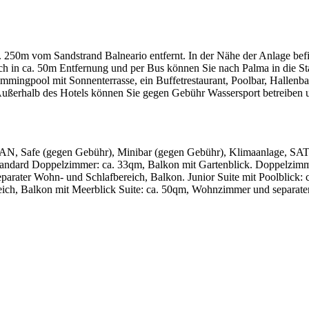
a. 250m vom Sandstrand Balneario entfernt. In der Nähe der Anlage bef
 sich in ca. 50m Entfernung und per Bus können Sie nach Palma in die 
wimmingpool mit Sonnenterrasse, ein Buffetrestaurant, Poolbar, Halle
erhalb des Hotels können Sie gegen Gebühr Wassersport betreiben un
WLAN, Safe (gegen Gebühr), Minibar (gegen Gebühr), Klimaanlage, SAT
Standard Doppelzimmer: ca. 33qm, Balkon mit Gartenblick. Doppelzimm
eparater Wohn- und Schlafbereich, Balkon. Junior Suite mit Poolblick:
eich, Balkon mit Meerblick Suite: ca. 50qm, Wohnzimmer und separater 