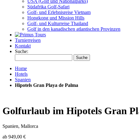
USA (Golf und Nationalparks)
Südafrika Golf-Safari
Golf- und Erlebnisreise Vietnam
Hongkong und Mission Hills
Golf- und Kulturreise Thailand
Golf in den kanadischen atlantischen Provinzen
Turnierreisen
Kontakt
Suche:
Suche
Home
Hotels
Spanien
Hipotels Gran Playa de Palma
Golfurlaub im Hipotels Gran P
Spanien, Mallorca
ab
949,00 €