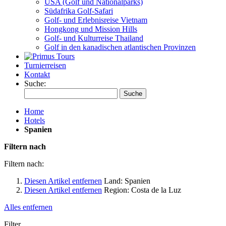
USA (Golf und Nationalparks)
Südafrika Golf-Safari
Golf- und Erlebnisreise Vietnam
Hongkong und Mission Hills
Golf- und Kulturreise Thailand
Golf in den kanadischen atlantischen Provinzen
Turnierreisen
Kontakt
Suche:
Suche
Home
Hotels
Spanien
Filtern nach
Filtern nach:
Diesen Artikel entfernen
Land:
Spanien
Diesen Artikel entfernen
Region:
Costa de la Luz
Alles entfernen
Filter