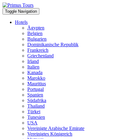
Toggle Navigation
Hotels
Ägypten
Belgien
Bulgarien
Dominikanische Republik
Frankreich
Griechenland
Irland
Italien
Kanada
Marokko
Mauritius
Portugal
Spanien
Südafrika
Thailand
Türkei
Tunesien
USA
Vereinigte Arabische Emirate
Vereinigtes Königreich