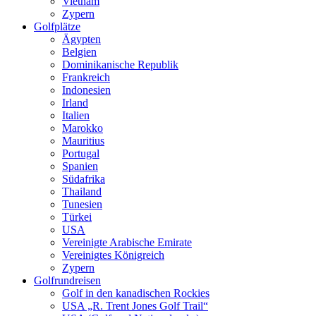
Vietnam
Zypern
Golfplätze
Ägypten
Belgien
Dominikanische Republik
Frankreich
Indonesien
Irland
Italien
Marokko
Mauritius
Portugal
Spanien
Südafrika
Thailand
Tunesien
Türkei
USA
Vereinigte Arabische Emirate
Vereinigtes Königreich
Zypern
Golfrundreisen
Golf in den kanadischen Rockies
USA „R. Trent Jones Golf Trail“