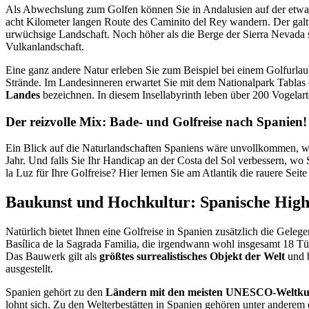
Als Abwechslung zum Golfen können Sie in Andalusien auf der etwa
acht Kilometer langen Route des Caminito del Rey wandern. Der galt ei
urwüchsige Landschaft. Noch höher als die Berge der Sierra Nevada s
Vulkanlandschaft.
Eine ganz andere Natur erleben Sie zum Beispiel bei einem Golfurla
Strände. Im Landesinneren erwartet Sie mit dem Nationalpark Tablas de
Landes
bezeichnen. In diesem Insellabyrinth leben über 200 Vogelart
Der reizvolle Mix: Bade- und Golfreise nach Spanien!
Ein Blick auf die Naturlandschaften Spaniens wäre unvollkommen, we
Jahr. Und falls Sie Ihr Handicap an der Costa del Sol verbessern, wo
la Luz für Ihre Golfreise? Hier lernen Sie am Atlantik die rauere Sei
Baukunst und Hochkultur: Spanische Highl
Natürlich bietet Ihnen eine Golfreise in Spanien zusätzlich die Gele
Basílica de la Sagrada Familia, die irgendwann wohl insgesamt 18 Tü
Das Bauwerk gilt als
größtes surrealistisches Objekt der Welt
und b
ausgestellt.
Spanien gehört zu den
Ländern mit den meisten UNESCO-Weltkul
lohnt sich. Zu den Welterbestätten in Spanien gehören unter andere