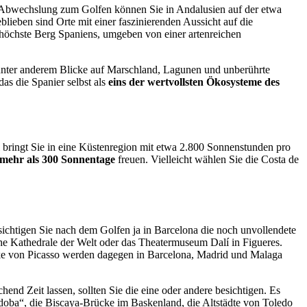
 Abwechslung zum Golfen können Sie in Andalusien auf der etwa
blieben sind Orte mit einer faszinierenden Aussicht auf die
r höchste Berg Spaniens, umgeben von einer artenreichen
 unter anderem Blicke auf Marschland, Lagunen und unberührte
as die Spanier selbst als
eins der wertvollsten Ökosysteme des
bringt Sie in eine Küstenregion mit etwa 2.800 Sonnenstunden pro
mehr als 300 Sonnentage
freuen. Vielleicht wählen Sie die Costa de
esichtigen Sie nach dem Golfen ja in Barcelona die noch unvollendete
che Kathedrale der Welt oder das Theatermuseum Dalí in Figueres.
rke von Picasso werden dagegen in Barcelona, Madrid und Malaga
hend Zeit lassen, sollten Sie die eine oder andere besichtigen. Es
doba“, die Biscaya-Brücke im Baskenland, die Altstädte von Toledo