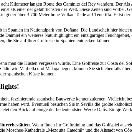
 acht Kilometer langen Route des Caminito del Rey wandern. Der Als
nst als einer der gefährlichsten der Welt. Diese Zeiten sind vorbei. Ge
teigt der über 3.700 Meter hohe Vulkan Teide auf Teneriffa. Er ist de
ub in Spanien im Nationalpark von Doñana. Die Landschaft hier bietet
 Daimiel ein weiteres Naturhighlight: ein einzigartiges Feuchtgebiet, d
en, die Sie auf Ihrer Golfreise in Spanien entdecken können.
nn man die Küsten vergessen würde. Eine Golfreise zur Costa del Sol 
 Städte wie Marbella und Malaga liegen, können Sie sich ebenfalls über
te der spanischen Küste kennen.
ights!
genheit, faszinierende spanische Bauwerke kennenzulernen. Vielleicht b
rme haben wird. Eventuell besuchen Sie in Sevilla die größte katholis
ietet den Blick auf einige der bedeutendsten Werke Dalís. Einige We
turerbestätten
. Wenn Ihnen Ihr Golftraining und das Golfspiel ausreic
m die Moschee-Kathedrale „Mezquita Catedrál“ und die Altstadt von Cór