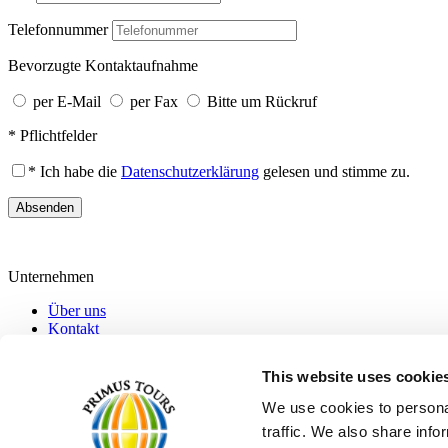
Telefonnummer
Bevorzugte Kontaktaufnahme
per E-Mail
per Fax
Bitte um Rückruf
* Pflichtfelder
* Ich habe die
Datenschutzerklärung
gelesen und stimme zu.
Absenden
Unternehmen
Über uns
Kontakt
Impressum
Datenschutz
This website uses cookie
AGB
We use cookies to personal
Adresse
traffic. We also share info