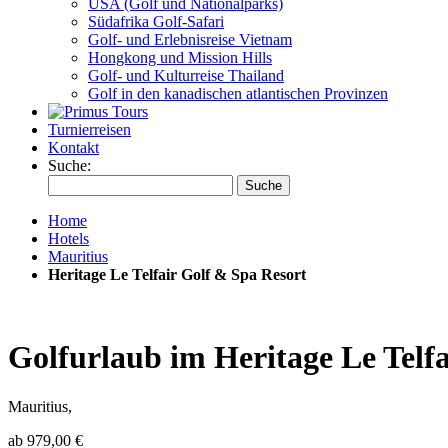
USA (Golf und Nationalparks)
Südafrika Golf-Safari
Golf- und Erlebnisreise Vietnam
Hongkong und Mission Hills
Golf- und Kulturreise Thailand
Golf in den kanadischen atlantischen Provinzen
Turnierreisen
Kontakt
Suche:
Suche
Home
Hotels
Mauritius
Heritage Le Telfair Golf & Spa Resort
Golfurlaub im Heritage Le Telf
Mauritius,
ab
979,00 €