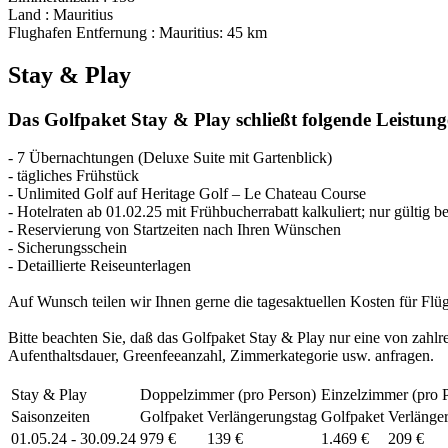
Land : Mauritius
Flughafen Entfernung : Mauritius: 45 km
Stay & Play
Das Golfpaket Stay & Play schließt folgende Leistung
- 7 Übernachtungen (Deluxe Suite mit Gartenblick)
- tägliches Frühstück
- Unlimited Golf auf Heritage Golf – Le Chateau Course
- Hotelraten ab 01.02.25 mit Frühbucherrabatt kalkuliert; nur gültig
- Reservierung von Startzeiten nach Ihren Wünschen
- Sicherungsschein
- Detaillierte Reiseunterlagen
Auf Wunsch teilen wir Ihnen gerne die tagesaktuellen Kosten für Flü
Bitte beachten Sie, daß das Golfpaket Stay & Play nur eine von zahlre
Aufenthaltsdauer, Greenfeeanzahl, Zimmerkategorie usw. anfragen.
Stay & Play
Doppelzimmer (pro Person)
Einzelzimmer (pro 
Saisonzeiten
Golfpaket
Verlängerungstag
Golfpaket
Verlänge
01.05.24 - 30.09.24
979 €
139 €
1.469 €
209 €