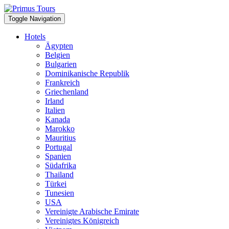
Toggle Navigation
Hotels
Ägypten
Belgien
Bulgarien
Dominikanische Republik
Frankreich
Griechenland
Irland
Italien
Kanada
Marokko
Mauritius
Portugal
Spanien
Südafrika
Thailand
Türkei
Tunesien
USA
Vereinigte Arabische Emirate
Vereinigtes Königreich