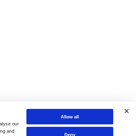
Allow all
alyse our
ing and
Deny