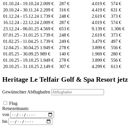
01.10.24 - 19.10.24
2.009 €
287 €
4.019 €
574 €
20.10.24 - 30.11.24
2.209 €
316 €
4.419 €
631 €
01.12.24 - 15.12.24
1.739 €
248 €
2.619 €
373 €
16.12.24 - 22.12.24
2.009 €
287 €
4.019 €
574 €
23.12.24 - 06.01.25
4.569 €
653 €
9.139 €
1.306 €
07.01.25 - 31.01.25
1.739 €
248 €
2.619 €
373 €
01.02.25 - 11.04.25
1.739 €
249 €
3.479 €
497 €
12.04.25 - 30.04.25
1.949 €
278 €
3.899 €
556 €
01.05.25 - 30.09.25
989 €
140 €
1.969 €
280 €
01.10.25 - 19.10.25
1.949 €
278 €
3.899 €
556 €
20.10.25 - 31.10.25
2.149 €
307 €
4.299 €
613 €
Heritage Le Telfair Golf & Spa Resort
jetz
Gewünschter Abflughafen
Flug
Reisezeitraum:
von
bis