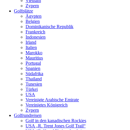
Vietnam
Zypern
Golfplätze
Ägypten
Belgien
Dominikanische Republik
Frankreich
Indonesien
Irland
Italien
Marokko
Mauritius
Portugal
Spanien
Südafrika
Thailand
Tunesien
Türkei
USA
Vereinigte Arabische Emirate
Vereinigtes Königreich
Zypern
Golfrundreisen
Golf in den kanadischen Rockies
USA „R. Trent Jones Golf Trail“