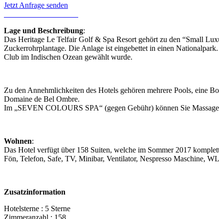
Jetzt Anfrage senden
Lage und Beschreibung
:
Das Heritage Le Telfair Golf & Spa Resort gehört zu den “Small Luxu
Zuckerrohrplantage. Die Anlage ist eingebettet in einen Nationalpark.
Club im Indischen Ozean gewählt wurde.
Zu den Annehmlichkeiten des Hotels gehören mehrere Pools, eine Bout
Domaine de Bel Ombre.
Im „SEVEN COLOURS SPA“ (gegen Gebühr) können Sie Massagen o
Wohnen
:
Das Hotel verfügt über 158 Suiten, welche im Sommer 2017 komplett 
Fön, Telefon, Safe, TV, Minibar, Ventilator, Nespresso Maschine, W
Zusatzinformation
Hotelsterne : 5 Sterne
Zimmeranzahl : 158