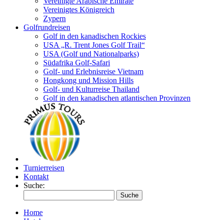
Vereinigte Arabische Emirate
Vereinigtes Königreich
Zypern
Golfrundreisen
Golf in den kanadischen Rockies
USA „R. Trent Jones Golf Trail“
USA (Golf und Nationalparks)
Südafrika Golf-Safari
Golf- und Erlebnisreise Vietnam
Hongkong und Mission Hills
Golf- und Kulturreise Thailand
Golf in den kanadischen atlantischen Provinzen
Turnierreisen
Kontakt
Suche:
Suche
Home