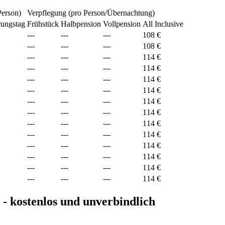
Person)
Verpflegung (pro Person/Übernachtung)
rungstag
Frühstück
Halbpension
Vollpension
All Inclusive
---
---
---
108 €
---
---
---
108 €
---
---
---
114 €
---
---
---
114 €
---
---
---
114 €
---
---
---
114 €
---
---
---
114 €
---
---
---
114 €
---
---
---
114 €
---
---
---
114 €
---
---
---
114 €
---
---
---
114 €
---
---
---
114 €
---
---
---
114 €
n - kostenlos und unverbindlich