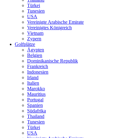
Türkei
Tunesien
USA
Vereinigte Arabische Emirate
Vereinigtes Königreich
Vietnam
Zypern
Golfplätze
Ägypten
Belgien
Dominikanische Republik
Frankreich
Indonesien
Irland
Italien
Marokko
Mauritius
Portugal
Spanien
Südafrika
Thailand
Tunesien
Türkei
USA