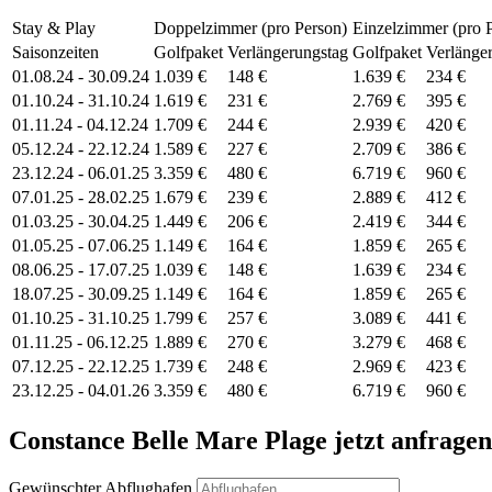
Stay & Play
Doppelzimmer (pro Person)
Einzelzimmer (pro 
Saisonzeiten
Golfpaket
Verlängerungstag
Golfpaket
Verlänge
01.08.24 - 30.09.24
1.039 €
148 €
1.639 €
234 €
01.10.24 - 31.10.24
1.619 €
231 €
2.769 €
395 €
01.11.24 - 04.12.24
1.709 €
244 €
2.939 €
420 €
05.12.24 - 22.12.24
1.589 €
227 €
2.709 €
386 €
23.12.24 - 06.01.25
3.359 €
480 €
6.719 €
960 €
07.01.25 - 28.02.25
1.679 €
239 €
2.889 €
412 €
01.03.25 - 30.04.25
1.449 €
206 €
2.419 €
344 €
01.05.25 - 07.06.25
1.149 €
164 €
1.859 €
265 €
08.06.25 - 17.07.25
1.039 €
148 €
1.639 €
234 €
18.07.25 - 30.09.25
1.149 €
164 €
1.859 €
265 €
01.10.25 - 31.10.25
1.799 €
257 €
3.089 €
441 €
01.11.25 - 06.12.25
1.889 €
270 €
3.279 €
468 €
07.12.25 - 22.12.25
1.739 €
248 €
2.969 €
423 €
23.12.25 - 04.01.26
3.359 €
480 €
6.719 €
960 €
Constance Belle Mare Plage
jetzt anfrage
Gewünschter Abflughafen