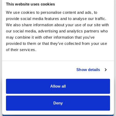
zahlreichen Möglichkeiten ist, Ihren Golfurlaub zu gestalten.
This website uses cookies
Selbstverständlich können Sie bei uns auch ein Angebot mit
veränderter Aufenthaltsdauer, Greenfeeanzahl, Zimmerkategorie
We use cookies to personalise content and ads, to
usw. anfragen.
provide social media features and to analyse our traffic.
We also share information about your use of our site with
Birdie
Doppelzimmer (pro Person)
Einzelzimmer 
our social media, advertising and analytics partners who
Saisonzeiten
Golfpaket
Verlängerungstag
Golfpaket
Verl
may combine it with other information that you’ve
provided to them or that they’ve collected from your use
24.01.24 - 09.02.24
1.429 €
123 €
2.159 €
of their services.
10.02.24 - 31.05.24
2.189 €
214 €
3.519 €
01.06.24 - 14.06.24
1.429 €
123 €
2.159 €
Show details
LE NAOURA MARRAKECH
jetzt
Allow all
anfragen - kostenlos und unverbindlich
Gewünschter Abflughafen
Deny