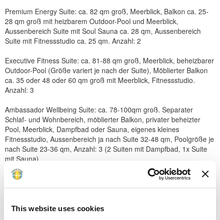
Premium Energy Suite: ca. 82 qm groß, Meerblick, Balkon ca. 25-
28 qm groß mit heizbarem Outdoor-Pool und Meerblick,
Aussenbereich Suite mit Soul Sauna ca. 28 qm, Aussenbereich
Suite mit Fitnessstudio ca. 25 qm. Anzahl: 2
Executive Fitness Suite: ca. 81-88 qm groß, Meerblick, beheizbarer
Outdoor-Pool (Größe variert je nach der Suite), Möblierter Balkon
ca. 35 oder 48 oder 60 qm groß mit Meerblick, Fitnessstudio.
Anzahl: 3
Ambassador Wellbeing Suite: ca. 78-100qm groß. Separater
Schlaf- und Wohnbereich, möblierter Balkon, privater beheizter
Pool, Meerblick, Dampfbad oder Sauna, eigenes kleines
Fitnessstudio, Aussenbereich ja nach Suite 32-48 qm, Poolgröße je
nach Suite 23-36 qm, Anzahl: 3 (2 Suiten mit Dampfbad, 1x Suite
mit Sauna)
Princess Luxury 2-Zimmer Villa: ca qm groß, Meerblick, privater
beheizter Pool, 2 Bäder, separater Wohnbereich mit Esstisch,
separater Schlafbereich (2 Schlafzimmer), privater Butler Service
(auf Anfrage), Badezimmer mit Badewanne und
This website uses cookies
Regenschauerdusche mit Meerblick und direktem Zugang zum