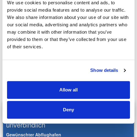
We use cookies to personalise content and ads, to
Balkon und Pool
provide social media features and to analyse our traffic.
Presidential Villa: ca. 205 qm groß, Aussenbereich Terrasse 88qm,
We also share information about your use of our site with
Balkon im ersten Stock 32 qm, 3 Schlafzimmer auf 2 Etagen,
our social media, advertising and analytics partners who
Meerblick, privater beheizter Pool (38qm), Sauna, privates
may combine it with other information that you’ve
Fitnessstudio, separater Wohnbereich mit Esstisch
provided to them or that they’ve collected from your use
of their services.
Zusatzinformation
Hotelsterne : 5 Sterne
Zimmeranzahl : 144
Land : Griechenland
Show details
Flughafen Entfernung :
Heraklion ca. 27km
Allow all
NANA PRINCESS SUITES, VILLAS &
Deny
SPA
jetzt anfragen - kostenlos und
unverbindlich
Gewünschter Abflughafen