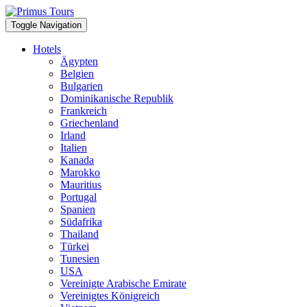
Toggle Navigation
Hotels
Ägypten
Belgien
Bulgarien
Dominikanische Republik
Frankreich
Griechenland
Irland
Italien
Kanada
Marokko
Mauritius
Portugal
Spanien
Südafrika
Thailand
Türkei
Tunesien
USA
Vereinigte Arabische Emirate
Vereinigtes Königreich