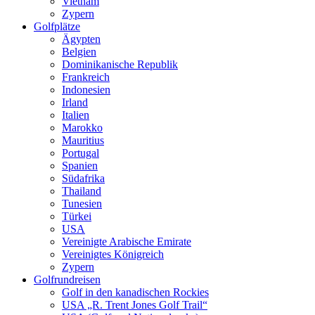
Vietnam
Zypern
Golfplätze
Ägypten
Belgien
Dominikanische Republik
Frankreich
Indonesien
Irland
Italien
Marokko
Mauritius
Portugal
Spanien
Südafrika
Thailand
Tunesien
Türkei
USA
Vereinigte Arabische Emirate
Vereinigtes Königreich
Zypern
Golfrundreisen
Golf in den kanadischen Rockies
USA „R. Trent Jones Golf Trail“