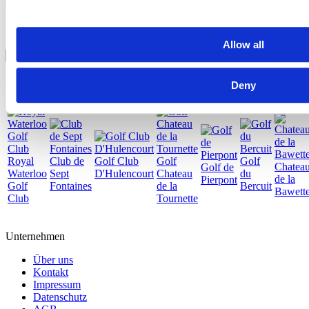
* Pflichtfelder
* Ich habe die
Datenschutzerklärung
gelesen und stimme zu.
Allow all
Absenden
Golfplätze in der Region
Deny
Royal
Club de
Golf Club
Golf
Golf
Chatea
Golf de
Waterloo
Sept
D'Hulencourt
Chateau
du
de la
Pierpont
Golf
Fontaines
de la
Bercuit
Bawett
Club
Tournette
Unternehmen
Über uns
Kontakt
Impressum
Datenschutz