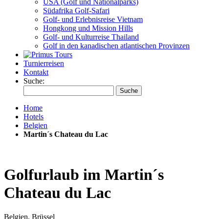
USA (Golf und Nationalparks)
Südafrika Golf-Safari
Golf- und Erlebnisreise Vietnam
Hongkong und Mission Hills
Golf- und Kulturreise Thailand
Golf in den kanadischen atlantischen Provinzen
Turnierreisen
Kontakt
Suche:
Suche
Home
Hotels
Belgien
Martin´s Chateau du Lac
Golfurlaub im Martin´s
Chateau du Lac
Belgien, Brüssel