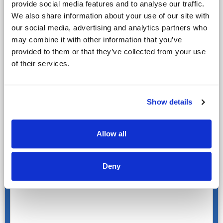
provide social media features and to analyse our traffic.
We also share information about your use of our site with
Golf
our social media, advertising and analytics partners who
Name des Ansprechpartners
may combine it with other information that you’ve
provided to them or that they’ve collected from your use
of their services.
Mietwagen
Handicaps der Teilnehmer
Show details
Weitere Anmerkungen, Besonderheiten oder Wünsche
Allow all
Deny