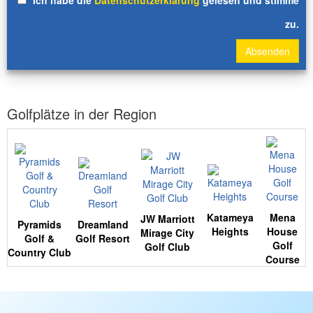
* Ich habe die
Datenschutzerklärung
gelesen und stimme
zu.
Absenden
Golfplätze in der Region
Katameya
Mena
JW Marriott
Pyramids
Dreamland
Heights
House
Mirage City
Golf &
Golf Resort
Golf
Golf Club
Country Club
Course