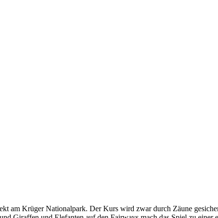
rekt am Krüger Nationalpark. Der Kurs wird zwar durch Zäune gesicher
und Giraffen und Elefanten auf den Fairways mach das Spiel zu einer e