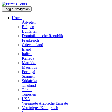
Toggle Navigation
Hotels
Ägypten
Belgien
Bulgarien
Dominikanische Republik
Frankreich
Griechenland
Irland
Italien
Kanada
Marokko
Mauritius
Portugal
Spanien
Südafrika
Thailand
Türkei
Tunesien
USA
Vereinigte Arabische Emirate
Vereinigtes Königreich