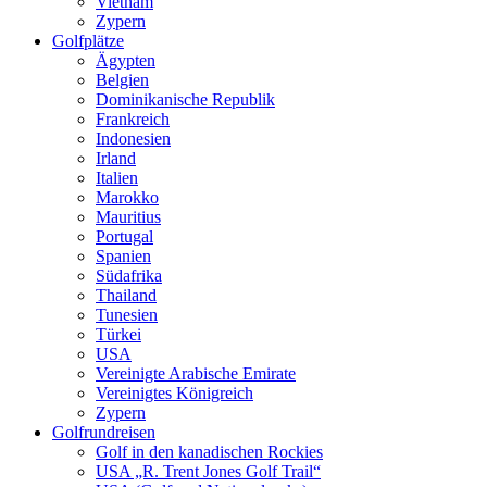
Vietnam
Zypern
Golfplätze
Ägypten
Belgien
Dominikanische Republik
Frankreich
Indonesien
Irland
Italien
Marokko
Mauritius
Portugal
Spanien
Südafrika
Thailand
Tunesien
Türkei
USA
Vereinigte Arabische Emirate
Vereinigtes Königreich
Zypern
Golfrundreisen
Golf in den kanadischen Rockies
USA „R. Trent Jones Golf Trail“