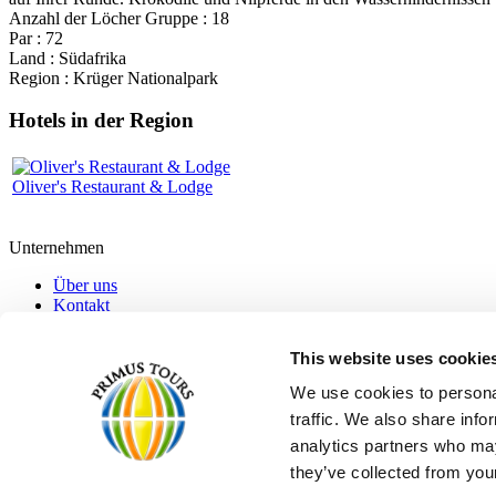
Anzahl der Löcher Gruppe : 18
Par : 72
Land : Südafrika
Region : Krüger Nationalpark
Hotels in der Region
Oliver's Restaurant & Lodge
Unternehmen
Über uns
Kontakt
Impressum
Datenschutz
This website uses cookie
AGB
We use cookies to personal
Adresse
traffic. We also share info
Primus Tours
analytics partners who may
Am Hauptbahnhof 10
they’ve collected from your
60329 Frankfurt am Main