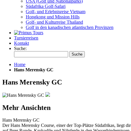
USA (Golf und Nationalparks)
Südafrika Golf-Safari
Golf- und Erlebnisreise Vietnam
Hongkong und Mission Hills
Golf- und Kulturreise Thailand
Golf in den kanadischen atlantischen Provinzen
Turnierreisen
Kontakt
Suche:
Suche
Home
Hans Merensky GC
Hans Merensky GC
Mehr Ansichten
Hans Merensky GC
Der Hans Merensky Course, einer der Top-Plätze Südafrikas, liegt di
auf Ihrer Runde. Krokodile und Nilpferde in den Wasserhindernissen 