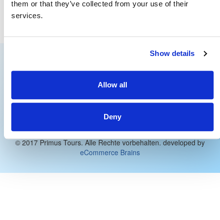
them or that they’ve collected from your use of their
Anzahl der Löcher Gruppe : 18
services.
Par : 72
Land : Mauritius
Show details
Unternehmen
Adresse
Allow all
Über uns
Primus Tours
Kontakt
Am Hauptbahnhof 10
Impressum
60329 Frankfurt am Main
Deny
Datenschutz
Deutschland
AGB
Telefon: +49 69 23851050
© 2017 Primus Tours. Alle Rechte vorbehalten. developed by
eCommerce Brains