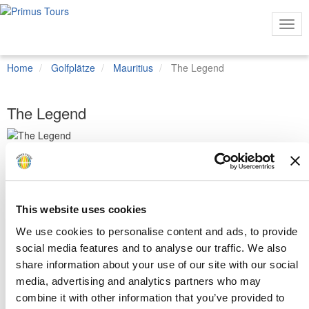
Togg
Navi
Home
Golfplätze
Mauritius
The Legend
The Legend
Mehr
Ansichten
This website uses cookies
Der Legend-Course des Belle Mare Plage Resorts war der erste
We use cookies to personalise content and ads, to provide
18-Loch Golfplatz von Mautitius. Wunderschöne Ausblicke auf die
social media features and to analyse our traffic. We also
Lagune und sehr gute Pflege machen diesen Platz zu einem
share information about your use of our site with our social
Genuss. Das gute Design verleiht den einzelnen Löchern einen
eigenen Charakter. Der Platz ist herausfordernd und gilt als der
media, advertising and analytics partners who may
beste der Insel.
combine it with other information that you’ve provided to