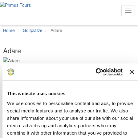
Togg
Navi
Home
Golfplätze
Adare
Adare
Mehr
Ansichten
Der Golfclub des Adare Manor Golf Resort's wurde 1995 von
This website uses cookies
Robert Trent Jones Sr. gebaut. Der Golfplatz gehört zu den besten
Parklandplätzen Irland's und ist äusserst anspruchsvoll. Überall
We use cookies to personalise content and ads, to provide
lauern Hindernisse auf Ihren Ball, sei es in Form von Wasser, Sand
social media features and to analyse our traffic. We also
oder altem Baumbestand. Falls es dementsprechend nicht so gut
share information about your use of our site with our social
mit Ihrem Score läuft enschädigt Sie aber mit Sicherheit die
bezaubernde Landschaft mit schönen Blicken über den ehemalige
media, advertising and analytics partners who may
Landsitz von 1832.
combine it with other information that you’ve provided to