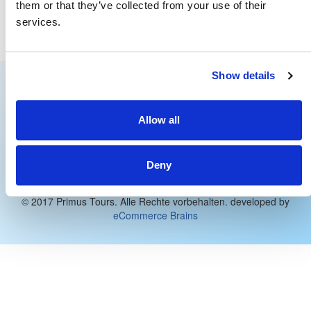
them or that they’ve collected from your use of their
Anzahl der Löcher Gruppe : 18
services.
Par : 72
Land : Irland
Show details
Unternehmen
Adresse
Allow all
Über uns
Primus Tours
Kontakt
Am Hauptbahnhof 10
Impressum
60329 Frankfurt am Main
Deny
Datenschutz
Deutschland
AGB
Telefon: +49 69 23851050
© 2017 Primus Tours. Alle Rechte vorbehalten. developed by
eCommerce Brains