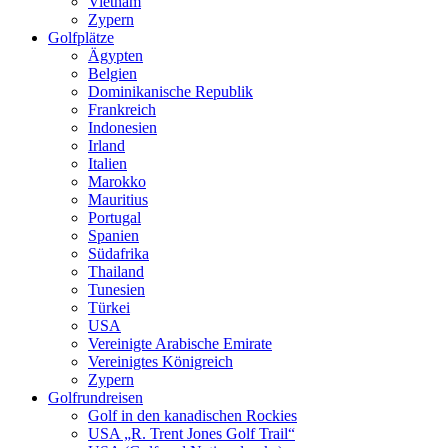
Vietnam
Zypern
Golfplätze
Ägypten
Belgien
Dominikanische Republik
Frankreich
Indonesien
Irland
Italien
Marokko
Mauritius
Portugal
Spanien
Südafrika
Thailand
Tunesien
Türkei
USA
Vereinigte Arabische Emirate
Vereinigtes Königreich
Zypern
Golfrundreisen
Golf in den kanadischen Rockies
USA „R. Trent Jones Golf Trail“