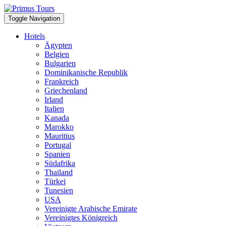
Toggle Navigation
Hotels
Ägypten
Belgien
Bulgarien
Dominikanische Republik
Frankreich
Griechenland
Irland
Italien
Kanada
Marokko
Mauritius
Portugal
Spanien
Südafrika
Thailand
Türkei
Tunesien
USA
Vereinigte Arabische Emirate
Vereinigtes Königreich