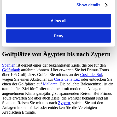
Show details
Über 80 Prozent unserer organisierten Reisen sind heute Reisen, die
an die
schönsten und außergewöhnlichsten Golfplätze
der Erde
führen. Damit nehmen Sie den wichtigsten Teil unseres Angebots
ein. Mit Leidenschaft und höchstem Anspruch suchen wir weltweit
Allow all
Golfplätze, die den Wünschen unserer Kunden gerecht werden. Die
von uns ausgesuchten Golfplätze haben alles, was Sie für ein
spannendes Spiel brauchen. In atemberaubender Lage und meist mit
Deny
grandiosen Ausblicken verbunden kommen hier Einsteiger, aber
auch Profis auf Ihre Kosten.
Golfplätze von Ägypten bis nach Zypern
Spanien
ist derzeit eines der bekanntesten Ziele, die Sie für den
Golfurlaub
anfahren können. Hier erwarten Sie bei Primus Tours
über 105 Golfplätze. Golfen Sie mit uns an der
Costa del Sol
,
wagen Sie einen Abstecher zur
Costa de la Luz
oder entdecken Sie
einen der Golfplätze auf
Mallorca
. Die beliebte Baleareninsel ist ein
traumhaftes Ziel für Golfer und lockt mit modernen Anlagen und
angenehmem Klima ganzjährig zu spannenden Reisen. Bei Primus
Tours erwarten Sie aber auch Ziele, die weniger bekannt sind als
Spanien. Reisen Sie mit uns nach
Zypern
, spielen Sie auf den
Anlagen in der Türkei oder entdecken Sie die Vereinigten
Arabischen Emirate.