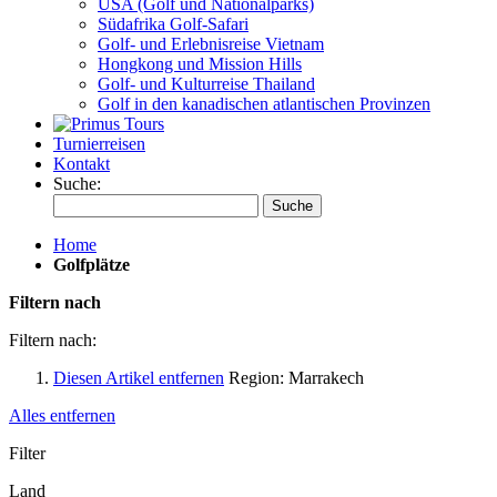
USA (Golf und Nationalparks)
Südafrika Golf-Safari
Golf- und Erlebnisreise Vietnam
Hongkong und Mission Hills
Golf- und Kulturreise Thailand
Golf in den kanadischen atlantischen Provinzen
Turnierreisen
Kontakt
Suche:
Suche
Home
Golfplätze
Filtern nach
Filtern nach:
Diesen Artikel entfernen
Region:
Marrakech
Alles entfernen
Filter
Land