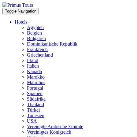
Toggle Navigation
Hotels
Ägypten
Belgien
Bulgarien
Dominikanische Republik
Frankreich
Griechenland
Irland
Italien
Kanada
Marokko
Mauritius
Portugal
Spanien
Südafrika
Thailand
Türkei
Tunesien
USA
Vereinigte Arabische Emirate
Vereinigtes Königreich