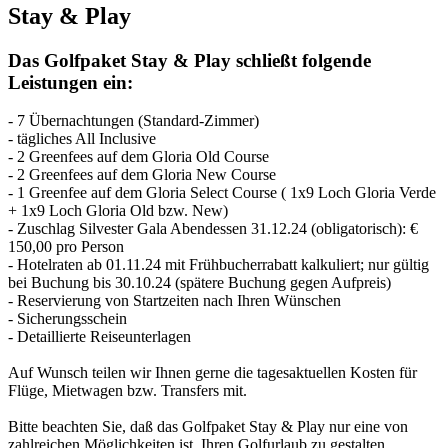
Stay & Play
Das Golfpaket Stay & Play schließt folgende
Leistungen ein:
- 7 Übernachtungen (Standard-Zimmer)
- tägliches All Inclusive
- 2 Greenfees auf dem Gloria Old Course
- 2 Greenfees auf dem Gloria New Course
- 1 Greenfee auf dem Gloria Select Course ( 1x9 Loch Gloria Verde
+ 1x9 Loch Gloria Old bzw. New)
- Zuschlag Silvester Gala Abendessen 31.12.24 (obligatorisch): €
150,00 pro Person
- Hotelraten ab 01.11.24 mit Frühbucherrabatt kalkuliert; nur gültig
bei Buchung bis 30.10.24 (spätere Buchung gegen Aufpreis)
- Reservierung von Startzeiten nach Ihren Wünschen
- Sicherungsschein
- Detaillierte Reiseunterlagen
Auf Wunsch teilen wir Ihnen gerne die tagesaktuellen Kosten für
Flüge, Mietwagen bzw. Transfers mit.
Bitte beachten Sie, daß das Golfpaket Stay & Play nur eine von
zahlreichen Möglichkeiten ist, Ihren Golfurlaub zu gestalten.