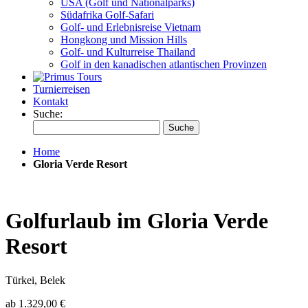
USA (Golf und Nationalparks)
Südafrika Golf-Safari
Golf- und Erlebnisreise Vietnam
Hongkong und Mission Hills
Golf- und Kulturreise Thailand
Golf in den kanadischen atlantischen Provinzen
Turnierreisen
Kontakt
Suche:
Suche
Home
Gloria Verde Resort
Golfurlaub im Gloria Verde
Resort
Türkei, Belek
ab
1.329,00 €