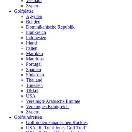
Vietnam
Zypern
Golfplätze
Ägypten
Belgien
Dominikanische Republik
Frankreich
Indonesien
Irland
Italien
Marokko
Mauritius
Portugal
Spanien
Südafrika
Thailand
Tunesien
Türkei
USA
Vereinigte Arabische Emirate
Vereinigtes Königreich
Zypern
Golfrundreisen
Golf in den kanadischen Rockies
USA „R. Trent Jones Golf Trail“