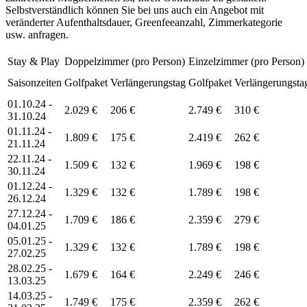
Selbstverständlich können Sie bei uns auch ein Angebot mit
veränderter Aufenthaltsdauer, Greenfeeanzahl, Zimmerkategorie
usw. anfragen.
Stay & Play
Doppelzimmer (pro Person)
Einzelzimmer (pro Person)
Saisonzeiten
Golfpaket
Verlängerungstag
Golfpaket
Verlängerungsta
01.10.24 -
2.029 €
206 €
2.749 €
310 €
31.10.24
01.11.24 -
1.809 €
175 €
2.419 €
262 €
21.11.24
22.11.24 -
1.509 €
132 €
1.969 €
198 €
30.11.24
01.12.24 -
1.329 €
132 €
1.789 €
198 €
26.12.24
27.12.24 -
1.709 €
186 €
2.359 €
279 €
04.01.25
05.01.25 -
1.329 €
132 €
1.789 €
198 €
27.02.25
28.02.25 -
1.679 €
164 €
2.249 €
246 €
13.03.25
14.03.25 -
1.749 €
175 €
2.359 €
262 €