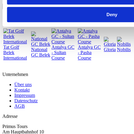
Absenden
Deny
Golfplätze in der Region
Tat Golf
Antalya GC
Antalya GC
National
Gloria
Nobilis
Belek
- Sultan
- Pasha
GC Belek
International
Course
Course
Unternehmen
Über uns
Kontakt
Impressum
Datenschutz
AGB
Adresse
Primus Tours
Am Hauptbahnhof 10