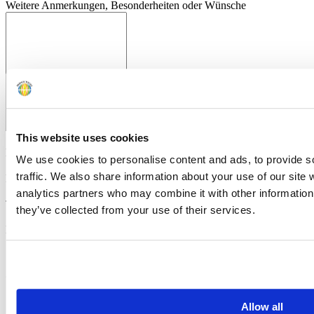
Weitere Anmerkungen, Besonderheiten oder Wünsche
This website uses cookies
Email
*
We use cookies to personalise content and ads, to provide s
traffic. We also share information about your use of our site 
Fax
analytics partners who may combine it with other information 
Telefonnummer
they’ve collected from your use of their services.
Bevorzugte Kontaktaufnahme
per E-Mail
per Fax
Bitte um Rückruf
* Pflichtfelder
* Ich habe die
Datenschutzerklärung
gelesen und stimme zu.
Allow all