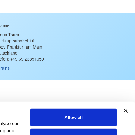
resse
imus Tours
 Hauptbahnhof 10
329 Frankfurt am Main
utschland
lefon: +49 69 23851050
rains
Allow all
alyse our
ing and