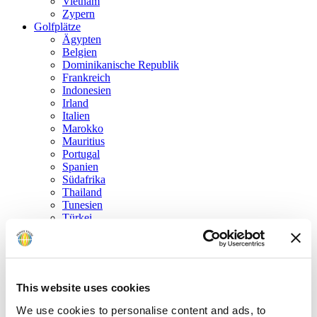
Vietnam
Zypern
Golfplätze
Ägypten
Belgien
Dominikanische Republik
Frankreich
Indonesien
Irland
Italien
Marokko
Mauritius
Portugal
Spanien
Südafrika
Thailand
Tunesien
Türkei
USA
Vereinigte Arabische Emirate
Vereinigtes Königreich
Zypern
Golfrundreisen
This website uses cookies
Golf in den kanadischen Rockies
USA „R. Trent Jones Golf Trail“
We use cookies to personalise content and ads, to