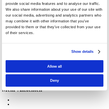
USA (Golf und Nationalparks)
provide social media features and to analyse our traffic.
Südafrika Golf-Safari
We also share information about your use of our site with
Golf- und Erlebnisreise Vietnam
Hongkong und Mission Hills
our social media, advertising and analytics partners who
Golf- und Kulturreise Thailand
may combine it with other information that you’ve
Golf in den kanadischen atlantischen Provinzen
provided to them or that they’ve collected from your use
Turnierreisen
of their services.
Kontakt
Suche:
Suche
Show details
Home
Fancourt Links
Allow all
Fancourt Links
Deny
Mehr Ansichten