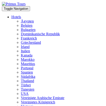
Toggle Navigation
Hotels
Ägypten
Belgien
Bulgarien
Dominikanische Republik
Frankreich
Griechenland
Irland
Italien
Kanada
Marokko
Mauritius
Portugal
Spanien
Südafrika
Thailand
Türkei
Tunesien
USA
Vereinigte Arabische Emirate
Vereinigtes Königreich