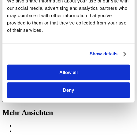
We also share information about your use of our site with
USA (Golf und Nationalparks)
Südafrika Golf-Safari
our social media, advertising and analytics partners who
Golf- und Erlebnisreise Vietnam
may combine it with other information that you’ve
Hongkong und Mission Hills
provided to them or that they’ve collected from your use
Golf- und Kulturreise Thailand
Golf in den kanadischen atlantischen Provinzen
of their services.
Turnierreisen
Kontakt
Suche:
Show details
Suche
Home
Allow all
El Kantaoui Panorama
El Kantaoui Panorama
Deny
Mehr Ansichten