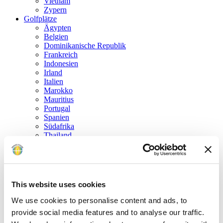
Vietnam
Zypern
Golfplätze
Ägypten
Belgien
Dominikanische Republik
Frankreich
Indonesien
Irland
Italien
Marokko
Mauritius
Portugal
Spanien
Südafrika
Thailand
Tunesien
Türkei
USA
Vereinigte Arabische Emirate
Vereinigtes Königreich
This website uses cookies
Zypern
Golfrundreisen
We use cookies to personalise content and ads, to
Golf in den kanadischen Rockies
provide social media features and to analyse our traffic.
USA „R. Trent Jones Golf Trail“