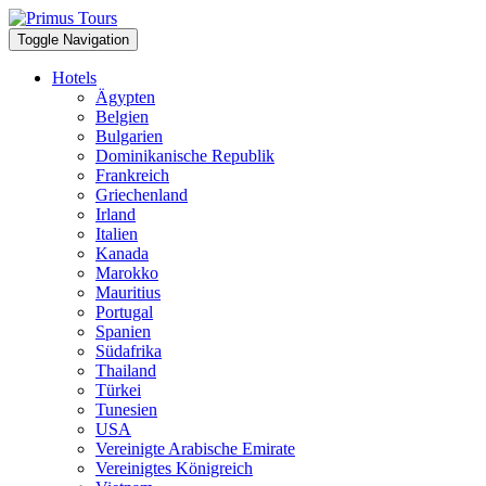
Toggle Navigation
Hotels
Ägypten
Belgien
Bulgarien
Dominikanische Republik
Frankreich
Griechenland
Irland
Italien
Kanada
Marokko
Mauritius
Portugal
Spanien
Südafrika
Thailand
Türkei
Tunesien
USA
Vereinigte Arabische Emirate
Vereinigtes Königreich