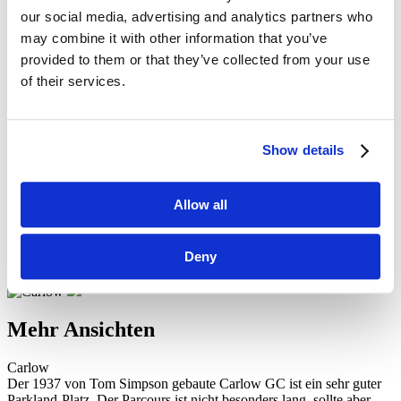
USA (Golf und Nationalparks)
our social media, advertising and analytics partners who
Südafrika Golf-Safari
Golf- und Erlebnisreise Vietnam
may combine it with other information that you’ve
Hongkong und Mission Hills
provided to them or that they’ve collected from your use
Golf- und Kulturreise Thailand
of their services.
Golf in den kanadischen atlantischen Provinzen
Turnierreisen
Kontakt
Suche:
Show details
Suche
Home
Allow all
Carlow
Carlow
Deny
Mehr Ansichten
Carlow
Der 1937 von Tom Simpson gebaute Carlow GC ist ein sehr guter
Parkland-Platz. Der Parcours ist nicht besonders lang, sollte aber