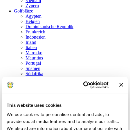
Vietnam
Zypern
Golfplätze
Ägypten
Belgien
Dominikanische Republik
Frankreich
Indonesien
Irland
Italien
Marokko
Mauritius
Portugal
Spanien
Südafrika
Thailand
Tunesien
Türkei
USA
Vereinigte Arabische Emirate
Vereinigtes Königreich
This website uses cookies
Zypern
We use cookies to personalise content and ads, to
Golfrundreisen
Golf in den kanadischen Rockies
provide social media features and to analyse our traffic.
USA „R. Trent Jones Golf Trail“
We also share information about your use of our site with