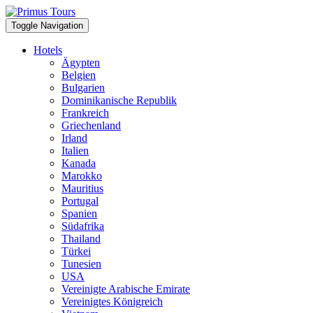
Toggle Navigation
Hotels
Ägypten
Belgien
Bulgarien
Dominikanische Republik
Frankreich
Griechenland
Irland
Italien
Kanada
Marokko
Mauritius
Portugal
Spanien
Südafrika
Thailand
Türkei
Tunesien
USA
Vereinigte Arabische Emirate
Vereinigtes Königreich