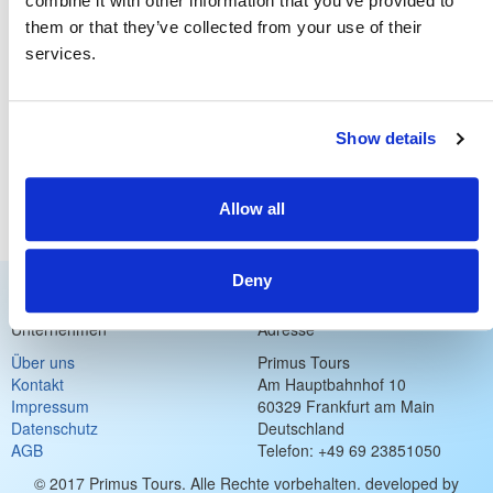
combine it with other information that you’ve provided to
Anzahl der Löcher Gruppe : 18
them or that they’ve collected from your use of their
Par : 71
services.
Land : Irland
Region : Nordirland
Hotels in der Region
Show details
Allow all
The Merchant
Harvey´s Point
Deny
Unternehmen
Adresse
Über uns
Primus Tours
Kontakt
Am Hauptbahnhof 10
Impressum
60329 Frankfurt am Main
Datenschutz
Deutschland
AGB
Telefon: +49 69 23851050
© 2017 Primus Tours. Alle Rechte vorbehalten. developed by