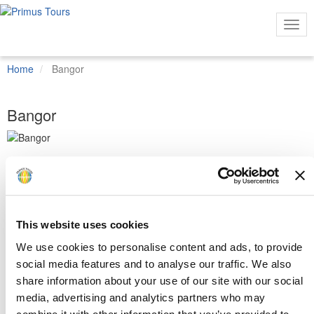
Togg
Navi
Home
Bangor
Bangor
Mehr
Ansichten
Der 1903 gegründete Bangor GC wurde von James Braid designt.
Der Platz liegt mitten in der malerischen Stadt Bangor, Heimatstadt
This website uses cookies
von David Feherty, und ist eine schöne und gepflegte Anlage. Als
wirklich schwierig kann man den Platz nicht bezeichnen, aber
We use cookies to personalise content and ads, to provide
einige gut platzierte Fairwaybunker sorgen für genügend
social media features and to analyse our traffic. We also
Abwechslung. Mehrere Dog-Legs erfordern akkurate Abschläge,
share information about your use of our site with our social
ansonsten wird es schwierig das Grün mit dem 2. Schlag
media, advertising and analytics partners who may
anzugreifen.