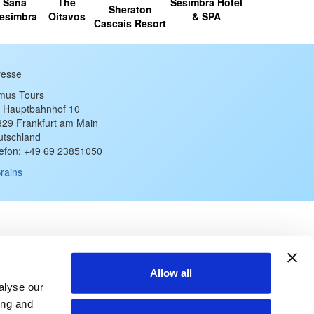
Sana
The
Sesimbra Hotel
Sheraton
esimbra
Oitavos
& SPA
Cascais Resort
resse
imus Tours
 Hauptbahnhof 10
329 Frankfurt am Main
utschland
lefon: +49 69 23851050
rains
Allow all
alyse our
ing and