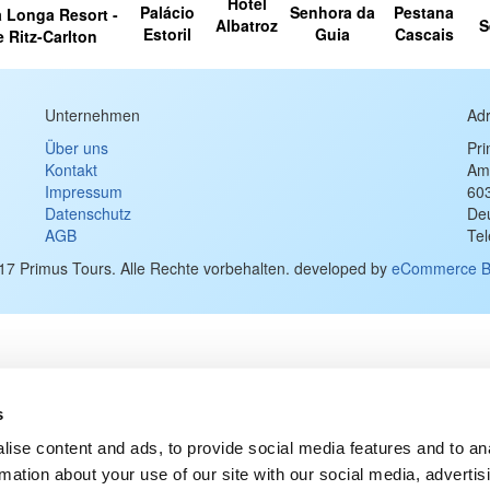
Hotel
Palácio
Senhora da
Pestana
 Longa Resort -
Albatroz
S
Estoril
Guia
Cascais
 Ritz-Carlton
Unternehmen
Ad
Über uns
Pr
Kontakt
Am
Impressum
60
Datenschutz
De
AGB
Te
17 Primus Tours. Alle Rechte vorbehalten. developed by
eCommerce B
s
ise content and ads, to provide social media features and to an
rmation about your use of our site with our social media, advertis