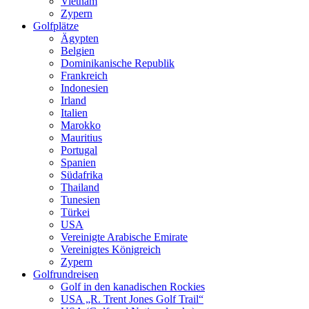
Vietnam
Zypern
Golfplätze
Ägypten
Belgien
Dominikanische Republik
Frankreich
Indonesien
Irland
Italien
Marokko
Mauritius
Portugal
Spanien
Südafrika
Thailand
Tunesien
Türkei
USA
Vereinigte Arabische Emirate
Vereinigtes Königreich
Zypern
Golfrundreisen
Golf in den kanadischen Rockies
USA „R. Trent Jones Golf Trail“