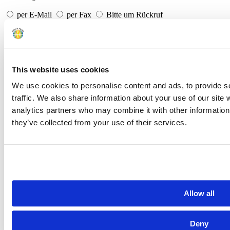
per E-Mail
per Fax
Bitte um Rückruf
* Pflichtfelder
* Ich habe die
Datenschutzerklärung
gelesen und stimme zu.
Absenden
This website uses cookies
We use cookies to personalise content and ads, to provide s
Golfplätze in der Region
traffic. We also share information about your use of our site 
analytics partners who may combine it with other information 
they’ve collected from your use of their services.
Atlantic
Steenberg
Clovelly
Westlake
Royal
King
Boschenmeer
Pea
Beach
GC
GC
Cape
David
Val
Allow all
Unternehmen
Über uns
Deny