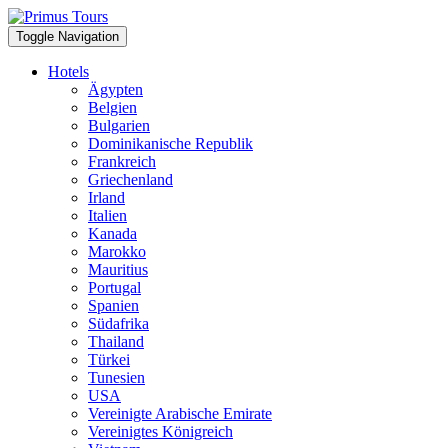
Toggle Navigation
Hotels
Ägypten
Belgien
Bulgarien
Dominikanische Republik
Frankreich
Griechenland
Irland
Italien
Kanada
Marokko
Mauritius
Portugal
Spanien
Südafrika
Thailand
Türkei
Tunesien
USA
Vereinigte Arabische Emirate
Vereinigtes Königreich